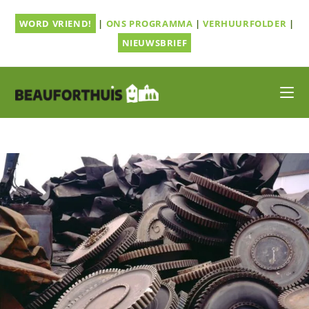
Ga
WORD VRIEND!
|
ONS PROGRAMMA
|
VERHUURFOLDER
|
naar
inhoud
NIEUWSBRIEF