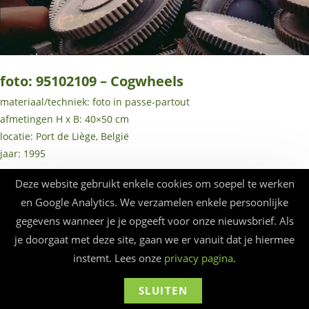
foto: 95102109 – Cogwheels
materiaal/techniek: foto in passe-partout
afmetingen H x B: 40×50 cm
locatie: Port de Liège, België
jaar: 1995
Deze website gebruikt enkele cookies om soepel te werken
en Google Analytics. We verzamelen enkele persoonlijke
gegevens wanneer je je opgeeft voor onze nieuwsbrief. Als
je doorgaat met deze site, gaan we er vanuit dat je hiermee
© Beauforthuis 2026 - webbouw
frankma
instemt. Lees onze
privacy pagina
.
SLUITEN