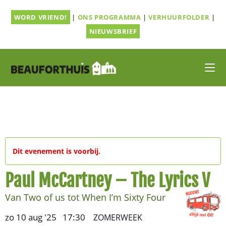
Ga
WORD VRIEND!
|
ONS PROGRAMMA
|
VERHUURFOLDER
|
naar
inhoud
NIEUWSBRIEF
Dit evenement is voorbij.
Paul McCartney – The Lyrics V
Van Two of us tot When I’m Sixty Four
zo 10 aug '25
17:30
,
–