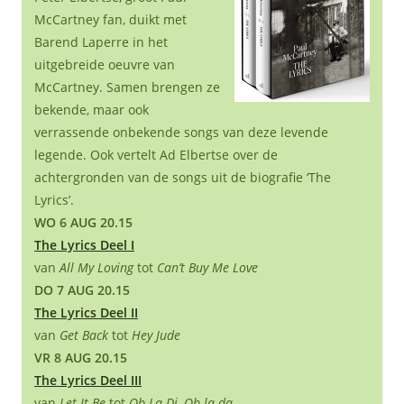
McCartney fan, duikt met
Barend Laperre in het
uitgebreide oeuvre van
McCartney. Samen brengen ze
bekende, maar ook
verrassende onbekende songs van deze levende
legende. Ook vertelt Ad Elbertse over de
achtergronden van de songs uit de biografie ‘The
Lyrics’.
WO 6 AUG 20.15
The Lyrics Deel I
van
All My Loving
tot
Can’t Buy Me Love
DO 7 AUG 20.15
The Lyrics Deel II
van
Get Back
tot
Hey Jude
VR 8 AUG 20.15
The Lyrics Deel III
van
Let It Be
tot
Ob-La-Di, Ob-la-da