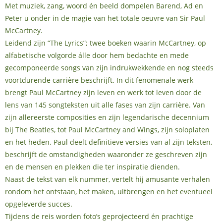
Met muziek, zang, woord én beeld dompelen Barend, Ad en
Peter u onder in de magie van het totale oeuvre van Sir Paul
McCartney.
Leidend zijn “The Lyrics”; twee boeken waarin McCartney, op
alfabetische volgorde álle door hem bedachte en mede
gecomponeerde songs van zijn indrukwekkende en nog steeds
voortdurende carrière beschrijft. In dit fenomenale werk
brengt Paul McCartney zijn leven en werk tot leven door de
lens van 145 songteksten uit alle fases van zijn carrière. Van
zijn allereerste composities en zijn legendarische decennium
bij The Beatles, tot Paul McCartney and Wings, zijn soloplaten
en het heden. Paul deelt definitieve versies van al zijn teksten,
beschrijft de omstandigheden waaronder ze geschreven zijn
en de mensen en plekken die ter inspiratie dienden.
Naast de tekst van elk nummer, vertelt hij amusante verhalen
rondom het ontstaan, het maken, uitbrengen en het eventueel
opgeleverde succes.
Tijdens de reis worden foto’s geprojecteerd én prachtige