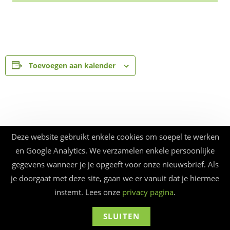
Toevoegen aan kalender
Deze website gebruikt enkele cookies om soepel te werken
en Google Analytics. We verzamelen enkele persoonlijke
gegevens wanneer je je opgeeft voor onze nieuwsbrief. Als
je doorgaat met deze site, gaan we er vanuit dat je hiermee
instemt. Lees onze
privacy pagina
.
SLUITEN
© Beauforthuis 2026 - webbouw
frankma