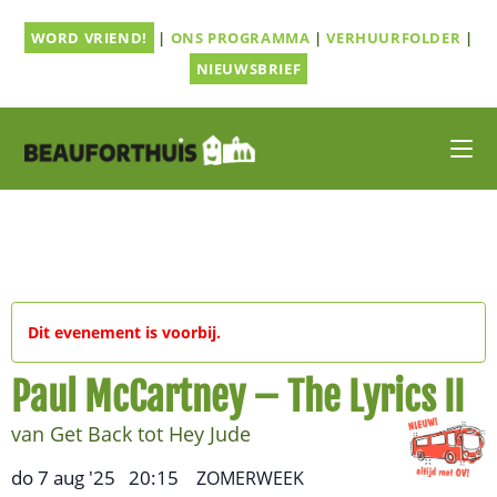
Ga
WORD VRIEND!
|
ONS PROGRAMMA
|
VERHUURFOLDER
|
naar
inhoud
NIEUWSBRIEF
Dit evenement is voorbij.
Paul McCartney – The Lyrics II
van Get Back tot Hey Jude
do 7 aug '25
20:15
,
–