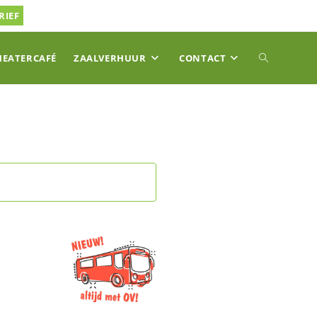
RIEF
TOGGLE
HEATERCAFÉ
ZAALVERHUUR
CONTACT
SITE
ZOEKEN