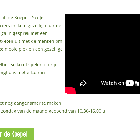
bij de Koepel. Pak je
kkers en kom gezellig naar de
 ga in gesprek met een
ilt) eten uit met de mensen om
ze mooie plek en een gezellige
 Elbertse komt spelen op zijn
ngt ons met elkaar in
het nog aangenamer te maken!
te zondag van de maand geopend van 10.30-16.00 u.
an de Koepel