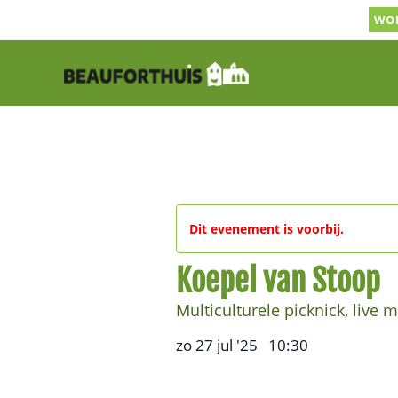
Ga
WOR
naar
inhoud
Dit evenement is voorbij.
Koepel van Stoop
Multiculturele picknick, live m
zo 27 jul '25
10:30
,
–