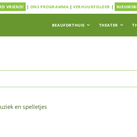
D VRIEND!
|
ONS PROGRAMMA
|
VERHUURFOLDER
|
NIEUWSB
BEAUFORTHUIS
THEATER
T
uziek en spelletjes