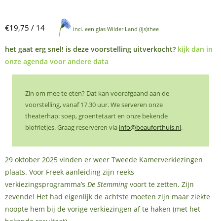
€19,75 / 14
incl. een glas Wilder Land (ijs)thee
het gaat erg snel! is deze voorstelling uitverkocht?
kijk dan in
onze agenda voor andere data
Zin om mee te eten? Dat kan voorafgaand aan de
voorstelling, vanaf 17.30 uur. We serveren onze
theaterhap: soep, groentetaart en onze bekende
biofrietjes. Graag reserveren via
info@beauforthuis.nl
.
29 oktober 2025 vinden er weer Tweede Kamerverkiezingen
plaats. Voor Freek aanleiding zijn reeks
verkiezingsprogramma’s
De Stemming
voort te zetten. Zijn
zevende! Het had eigenlijk de achtste moeten zijn maar ziekte
noopte hem bij de vorige verkiezingen af te haken (met het