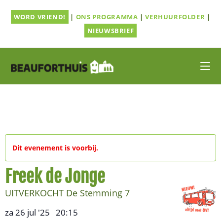
Ga
WORD VRIEND!
|
ONS PROGRAMMA
|
VERHUURFOLDER
|
naar
inhoud
NIEUWSBRIEF
Dit evenement is voorbij.
Freek de Jonge
UITVERKOCHT De Stemming 7
za 26 jul '25
20:15
,
–