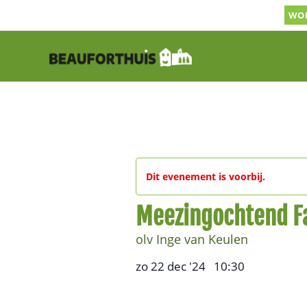
Ga
WOR
naar
inhoud
Dit evenement is voorbij.
Meezingochtend Fa
olv Inge van Keulen
zo 22 dec '24
10:30
,
–