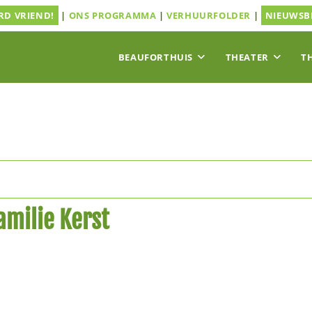
D VRIEND!
|
ONS PROGRAMMA
|
VERHUURFOLDER
|
NIEUWSB
BEAUFORTHUIS
THEATER
T
milie Kerst