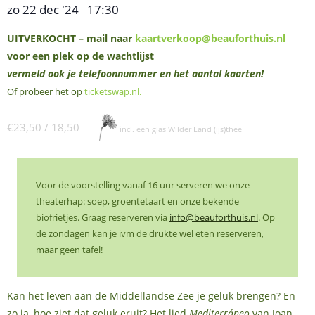
zo 22 dec '24
17:30
,
–
UITVERKOCHT – mail naar
kaartverkoop@beauforthuis.nl
voor een plek op de wachtlijst
vermeld ook je telefoonnummer en het aantal kaarten!
Of probeer het op
ticketswap.nl
.
€23,50 / 18,50
incl. een glas Wilder Land (ijs)thee
Voor de voorstelling vanaf 16 uur serveren we onze
theaterhap: soep, groentetaart en onze bekende
biofrietjes. Graag reserveren via
info@beauforthuis.nl
. Op
de zondagen kan je ivm de drukte wel eten reserveren,
maar geen tafel!
Kan het leven aan de Middellandse Zee je geluk brengen? En
zo ja, hoe ziet dat geluk eruit? Het lied
Mediterráneo
van Joan