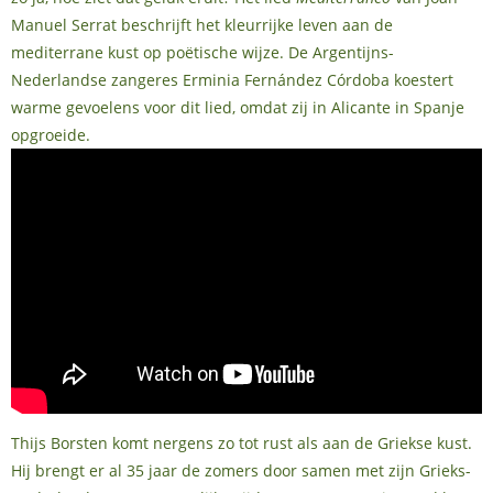
Manuel Serrat beschrijft het kleurrijke leven aan de
mediterrane kust op poëtische wijze. De Argentijns-
Nederlandse zangeres Erminia Fernández Córdoba koestert
warme gevoelens voor dit lied, omdat zij in Alicante in Spanje
opgroeide.
Thijs Borsten komt nergens zo tot rust als aan de Griekse kust.
Hij brengt er al 35 jaar de zomers door samen met zijn Grieks-