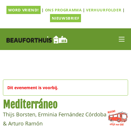
Ga
WORD VRIEND!
|
ONS PROGRAMMA
|
VERHUURFOLDER
|
naar
inhoud
NIEUWSBRIEF
Dit evenement is voorbij.
Mediterráneo
Thijs Borsten, Erminia Fernández Córdoba
& Arturo Ramón