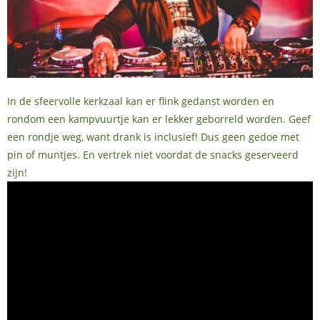
In de sfeervolle kerkzaal kan er flink gedanst worden en
rondom een kampvuurtje kan er lekker geborreld worden. Geef
een rondje weg, want drank is inclusief! Dus geen gedoe met
pin of muntjes. En vertrek niet voordat de snacks geserveerd
zijn!