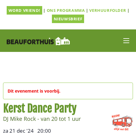
Ga
WORD VRIEND!
|
ONS PROGRAMMA
|
VERHUURFOLDER
|
naar
inhoud
NIEUWSBRIEF
Dit evenement is voorbij.
Kerst Dance Party
DJ Mike Rock - van 20 tot 1 uur
za 21 dec '24
20:00
,
–