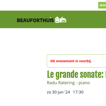
Ga
WOR
naar
inhoud
Dit evenement is voorbij.
Le grande sonate: 
Radu Ratering - piano
zo 30 jun '24
17:30
,
–