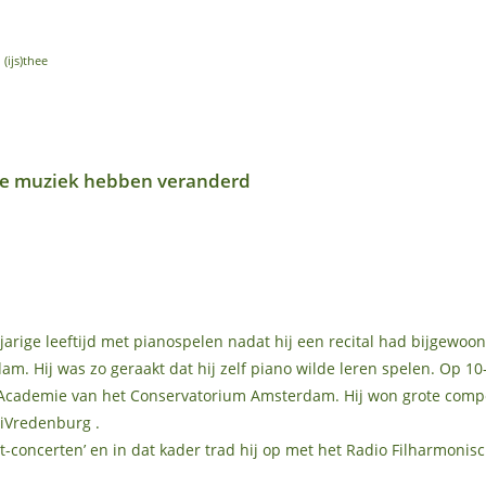
(ijs)thee
eke muziek hebben veranderd
arige leeftijd met pianospelen nadat hij een recital had bijgewoo
. Hij was zo geraakt dat hij zelf piano wilde leren spelen. Op 10-j
 Academie van het Conservatorium Amsterdam. Hij won grote compet
liVredenburg .
t-concerten’ en in dat kader trad hij op met het Radio Filharmonisc