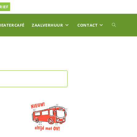
RIEF
TOGGLE
HEATERCAFÉ
ZAALVERHUUR
CONTACT
SITE
ZOEKEN