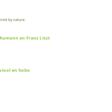
pired by nature:
humann en Franz Liszt
viool en hobo