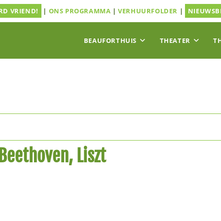
D VRIEND!
|
ONS PROGRAMMA
|
VERHUURFOLDER
|
NIEUWSB
BEAUFORTHUIS
THEATER
T
Beethoven, Liszt