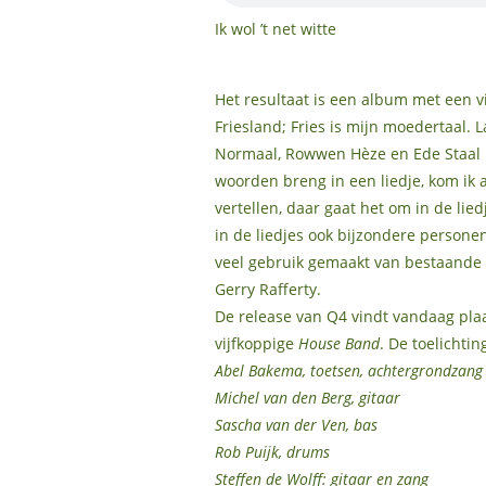
Ik wol ’t net witte
Het resultaat is een album met een vij
Friesland; Fries is mijn moedertaal. 
Normaal, Rowwen Hèze en Ede Staal he
woorden breng in een liedje, kom ik a
vertellen, daar gaat het om in de lie
in de liedjes ook bijzondere persone
veel gebruik gemaakt van bestaande l
Gerry Rafferty.
De release van Q4 vindt vandaag plaa
vijfkoppige
House Band
. De toelichti
Abel Bakema, toetsen, achtergrondzang
Michel van den Berg, gitaar
Sascha van der Ven, bas
Rob Puijk, drums
Steffen de Wolff: gitaar en zang