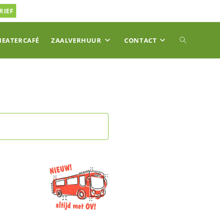
RIEF
TOGGLE
HEATERCAFÉ
ZAALVERHUUR
CONTACT
SITE
ZOEKEN