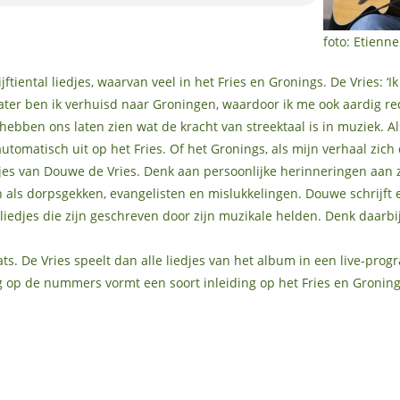
foto: Etien
ftiental liedjes, waarvan veel in het Fries en Gronings. De Vries: ‘
Later ben ik verhuisd naar Groningen, waardoor ik me ook aardig red
bben ons laten zien wat de kracht van streektaal is in muziek. Al
utomatisch uit op het Fries. Of het Gronings, als mijn verhaal zich 
djes van Douwe de Vries. Denk aan persoonlijke herinneringen aan z
n als dorpsgekken, evangelisten en mislukkelingen. Douwe schrijft
iedjes die zijn geschreven door zijn muzikale helden. Denk daarbi
ts. De Vries speelt dan alle liedjes van het album in een live-pro
ng op de nummers vormt een soort inleiding op het Fries en Groning