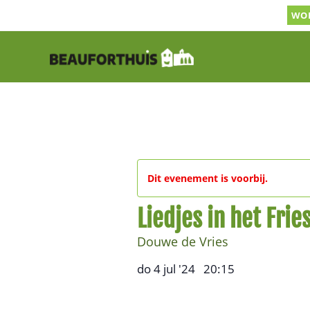
Ga
WOR
naar
inhoud
Dit evenement is voorbij.
Liedjes in het Frie
Douwe de Vries
do 4 jul '24
20:15
,
–