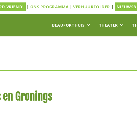
D VRIEND!
|
ONS PROGRAMMA
|
VERHUURFOLDER
|
NIEUWSB
BEAUFORTHUIS
THEATER
T
s en Gronings