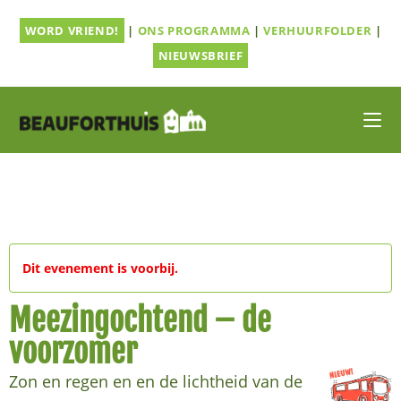
Ga
WORD VRIEND!
|
ONS PROGRAMMA
|
VERHUURFOLDER
|
naar
inhoud
NIEUWSBRIEF
Dit evenement is voorbij.
Meezingochtend – de
voorzomer
Zon en regen en en de lichtheid van de