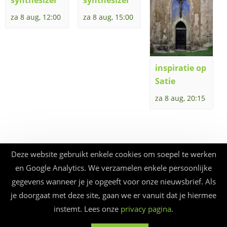
za 8 aug, 12:00
za 8 aug, 15:00
inspiratie op
Satie
za 8 aug, 20:15
Deze website gebruikt enkele cookies om soepel te werken
en Google Analytics. We verzamelen enkele persoonlijke
gegevens wanneer je je opgeeft voor onze nieuwsbrief. Als
je doorgaat met deze site, gaan we er vanuit dat je hiermee
instemt. Lees onze
privacy pagina
.