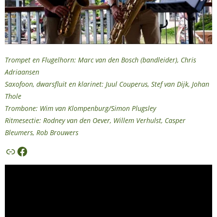
Trompet en Flugelhorn: Marc van den Bosch (bandleider), Chris
Adriaansen
Saxofoon, dwarsfluit en klarinet: Juul Couperus, Stef van Dijk, Johan
Thole
Trombone: Wim van Klompenburg/Simon Plugsley
Ritmesectie: Rodney van den Oever, Willem Verhulst, Casper
Bleumers, Rob Brouwers
Link
Facebook