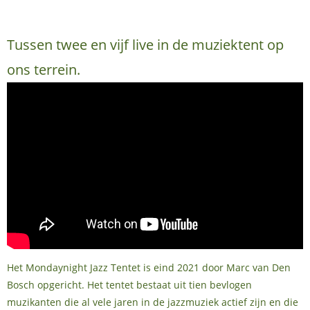
Tussen twee en vijf live in de muziektent op
ons terrein.
Het Mondaynight Jazz Tentet is eind 2021 door Marc van Den
Bosch opgericht. Het tentet bestaat uit tien bevlogen
muzikanten die al vele jaren in de jazzmuziek actief zijn en die