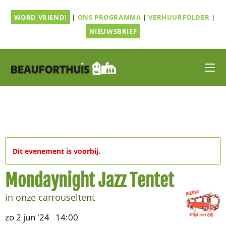
Ga
WORD VRIEND!
|
ONS PROGRAMMA
|
VERHUURFOLDER
|
naar
inhoud
NIEUWSBRIEF
Dit evenement is voorbij.
Mondaynight Jazz Tentet
in onze carrouseltent
zo 2 jun '24
14:00
,
–