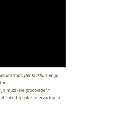
Sesamstraat
,
Het Klokhuis
en
Ja
tor.
ijn muzikale grootvader.”
bruikt hij ook zijn ervaring in