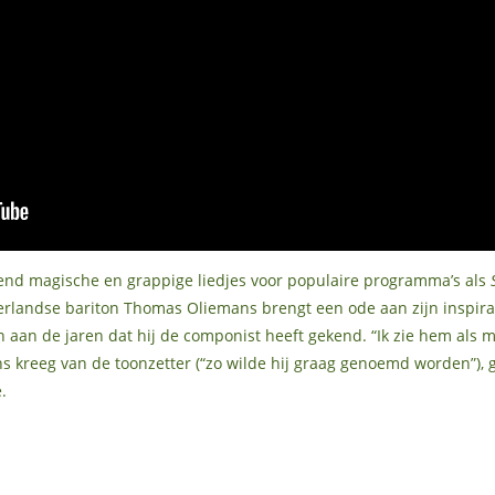
end magische en grappige liedjes voor populaire programma’s als
derlandse bariton Thomas Oliemans brengt een ode aan zijn inspira
aan de jaren dat hij de componist heeft gekend. “Ik zie hem als m
 kreeg van de toonzetter (“zo wilde hij graag genoemd worden”), ge
.