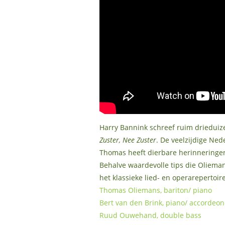
Harry Bannink schreef ruim drieduiz
Zuster, Nee Zuster
. De veelzijdige Ne
Thomas heeft dierbare herinneringen 
Behalve waardevolle tips die Oliemans
het klassieke lied- en operarepertoire
Thomas Oliemans, bariton/ piano
Bert van den Brink, piano/ accordeon
Ruud Ouwehand, double bass