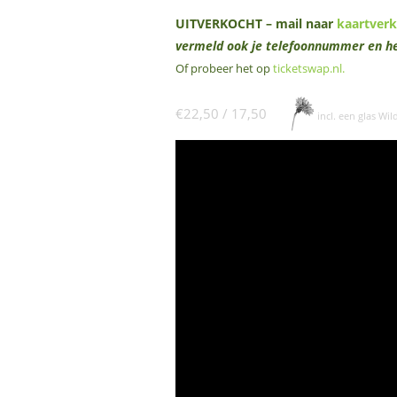
UITVERKOCHT – mail naar
kaartver
vermeld ook je telefoonnummer en he
Of probeer het op
ticketswap.nl
.
€22,50 / 17,50
incl. een glas Wil