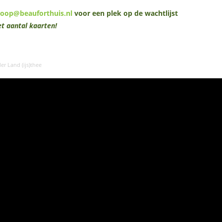
koop@beauforthuis.nl
voor een plek op de wachtlijst
t aantal kaarten!
der Land (ijs)thee