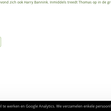
vond zich ook Harry Bannink. Inmiddels treedt Thomas op in de gr
l te werken en Google Analytics. We verzamelen enkele persoonl