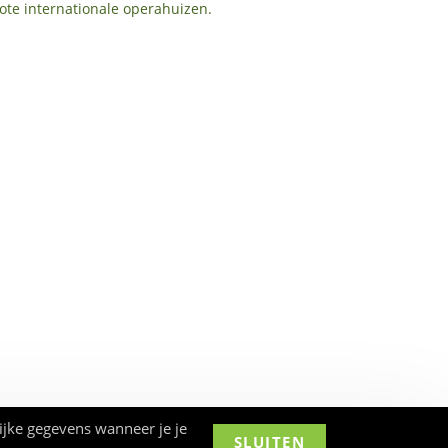
ote internationale operahuizen.
ijke gegevens wanneer je je
SLUITEN