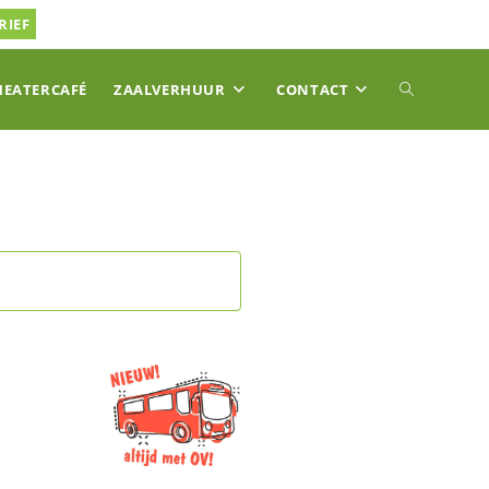
RIEF
TOGGLE
HEATERCAFÉ
ZAALVERHUUR
CONTACT
SITE
ZOEKEN