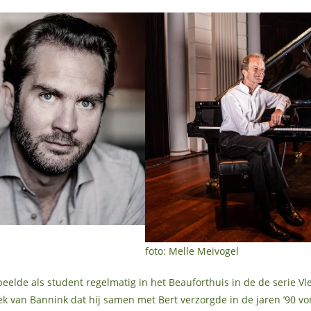
foto: Melle Meivogel
eelde als student regelmatig in het Beauforthuis in de de serie Vl
ek van Bannink dat hij samen met Bert verzorgde in de jaren ’90 vo