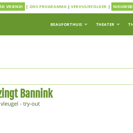
D VRIEND!
|
ONS PROGRAMMA
|
VERHUURFOLDER
|
NIEUWSB
BEAUFORTHUIS
THEATER
T
ingt Bannink
leugel - try-out