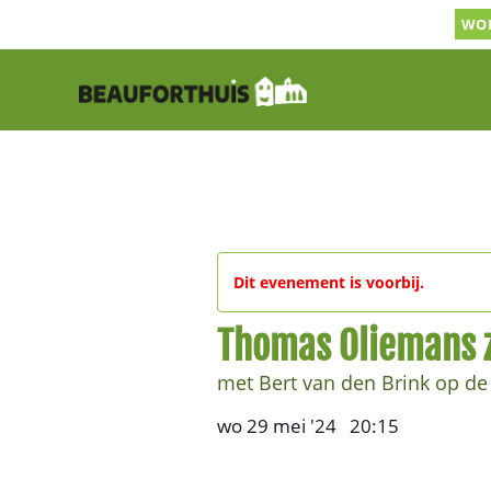
Ga
WOR
naar
inhoud
Dit evenement is voorbij.
Thomas Oliemans z
met Bert van den Brink op de v
wo 29 mei '24
20:15
,
–