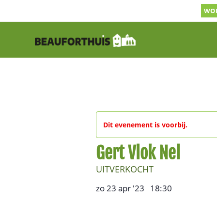
Ga
WOR
naar
inhoud
Dit evenement is voorbij.
Gert Vlok Nel
UITVERKOCHT
zo 23 apr '23
18:30
,
–