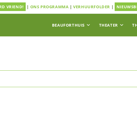
D VRIEND!
|
ONS PROGRAMMA
|
VERHUURFOLDER
|
NIEUWSB
BEAUFORTHUIS
THEATER
T