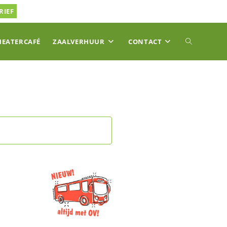
RIEF
TOGGLE
HEATERCAFÉ
ZAALVERHUUR
CONTACT
SITE
ZOEKEN