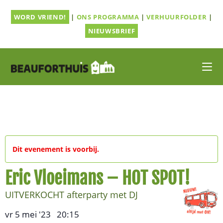
Ga
WORD VRIEND!
|
ONS PROGRAMMA
|
VERHUURFOLDER
|
naar
inhoud
NIEUWSBRIEF
Dit evenement is voorbij.
Eric Vloeimans – HOT SPOT!
UITVERKOCHT afterparty met DJ
vr 5 mei '23
20:15
,
–