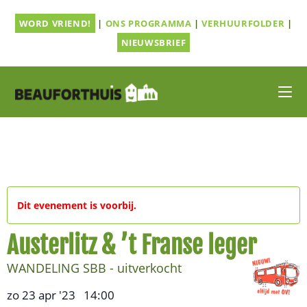
Ga
WORD VRIEND!
|
ONS PROGRAMMA
|
VERHUURFOLDER
|
naar
inhoud
NIEUWSBRIEF
Dit evenement is voorbij.
Austerlitz & ’t Franse leger
WANDELING SBB - uitverkocht
zo 23 apr '23
14:00
,
–