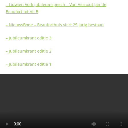
– Lidwien Vork jubileumspeech – Van Aernout Jan de
Beaufort tot Ali B
– NieuwsBode – Beauforthuis viert 25 jarig bestaan
– Jubileumkrant editie 3
– Jubileumkrant editie 2
– Jubileumkrant editie 1