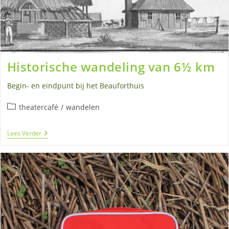
Historische wandeling van 6½ km
Begin- en eindpunt bij het Beauforthuis
Berichtcategorie:
theatercafé
/
wandelen
Historische
Lees Verder
Wandeling
Van
6½
Km