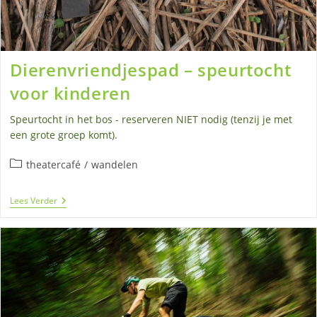
Dierenvriendjespad – speurtocht
voor kinderen
Speurtocht in het bos - reserveren NIET nodig (tenzij je met
een grote groep komt).
Berichtcategorie:
theatercafé
/
wandelen
Dierenvriendjespad
Lees Verder
–
Speurtocht
Voor
Kinderen