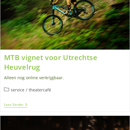
MTB vignet voor Utrechtse
Heuvelrug
Alleen nog online verkrijgbaar.
Berichtcategorie:
service
/
theatercafé
MTB
Lees Verder
Vignet
Voor
Utrechtse
Heuvelrug