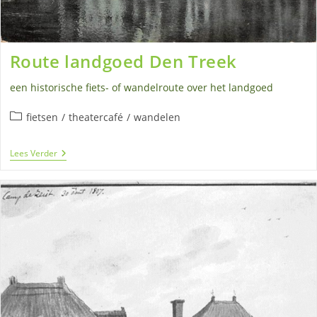
Route landgoed Den Treek
een historische fiets- of wandelroute over het landgoed
Berichtcategorie:
fietsen
/
theatercafé
/
wandelen
Route
Lees Verder
Landgoed
Den
Treek