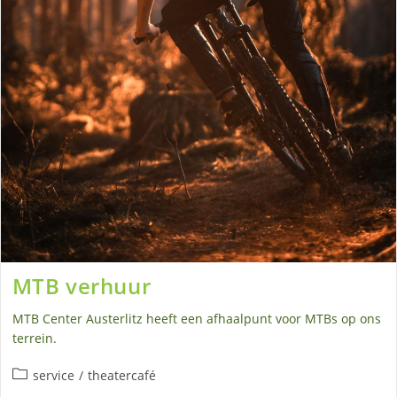
MTB verhuur
MTB Center Austerlitz heeft een afhaalpunt voor MTBs op ons
terrein.
Berichtcategorie:
service
/
theatercafé