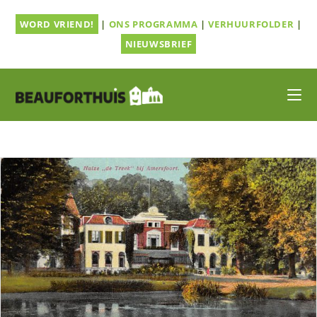
Ga
WORD VRIEND!
|
ONS PROGRAMMA
|
VERHUURFOLDER
|
naar
inhoud
NIEUWSBRIEF