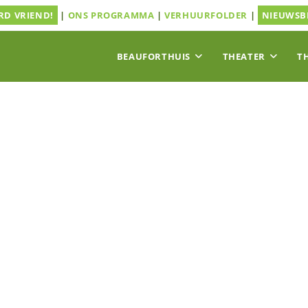
D VRIEND!
|
ONS PROGRAMMA
|
VERHUURFOLDER
|
NIEUWSB
BEAUFORTHUIS
THEATER
T