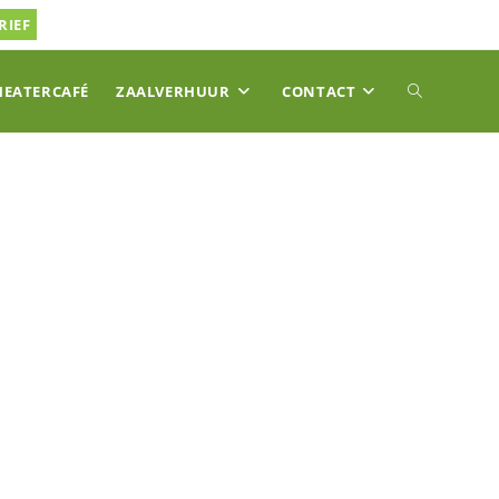
RIEF
TOGGLE
HEATERCAFÉ
ZAALVERHUUR
CONTACT
SITE
ZOEKEN