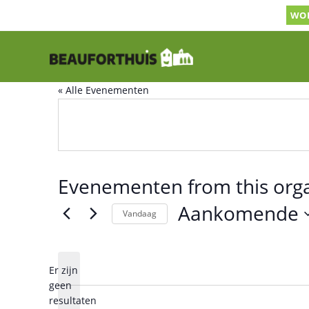
Ga
WOR
naar
MondayNight Jazz
inhoud
« Alle Evenementen
Evenementen from this orga
Aankomende
Vandaag
S
e
l
Er zijn
geen
e
B
resultaten
c