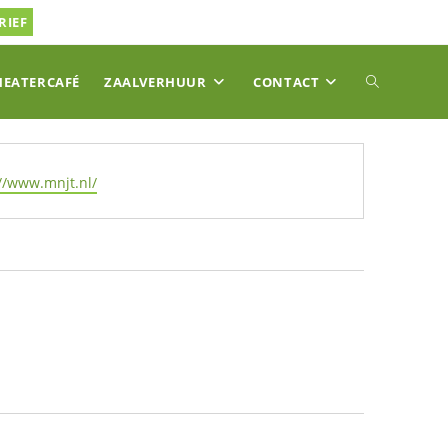
RIEF
TOGGLE
HEATERCAFÉ
ZAALVERHUUR
CONTACT
SITE
//www.mnjt.nl/
ZOEKEN