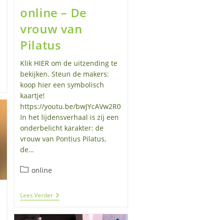
online – De
vrouw van
Pilatus
Klik HIER om de uitzending te
bekijken. Steun de makers:
koop hier een symbolisch
kaartje!
https://youtu.be/bwJYcAVw2R0
In het lijdensverhaal is zij een
onderbelicht karakter: de
vrouw van Pontius Pilatus,
de…
Berichtcategorie:
online
Online
Lees Verder
–
De
Vrouw