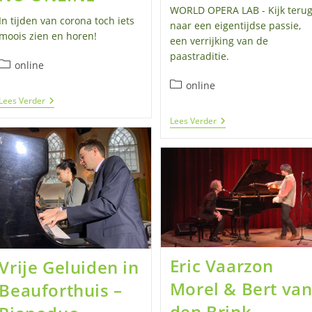
WORLD OPERA LAB - Kijk teru
In tijden van corona toch iets
naar een eigentijdse passie,
moois zien en horen!
een verrijking van de
paastraditie.
Berichtcategorie:
online
Berichtcategorie:
online
NU
Lees Verder
ONLINE
De
Lees Verder
Passie
Van
Nu
Eric Vaarzon
Vrije Geluiden in
Morel & Bert va
Beauforthuis –
den Brink