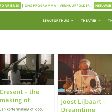
D VRIEND!
|
ONS PROGRAMMA
|
VERHUURFOLDER
|
NIEUWSB
BEAUFORTHUIS
THEATER
T
Cresent – the
making of
Joost Lijbaart –
Dreamtime
Een korte 'making of' docu