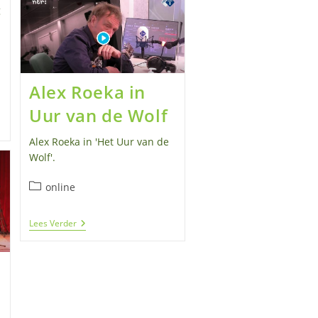
Van
g
Pilatus
Alex Roeka in
Uur van de Wolf
Alex Roeka in 'Het Uur van de
Wolf'.
Berichtcategorie:
online
Alex
Lees Verder
Roeka
In
Uur
Van
De
n
Wolf