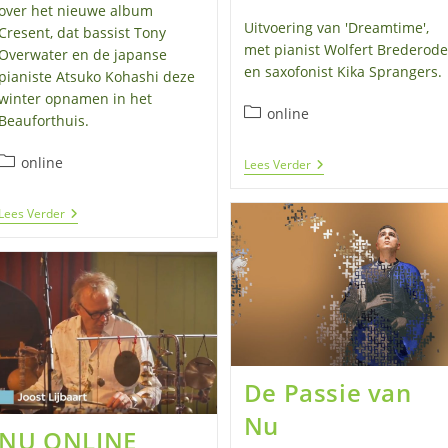
over het nieuwe album
Uitvoering van 'Dreamtime',
Cresent, dat bassist Tony
met pianist Wolfert Brederode
Overwater en de japanse
en saxofonist Kika Sprangers.
pianiste Atsuko Kohashi deze
winter opnamen in het
Berichtcategorie:
online
Beauforthuis.
Berichtcategorie:
online
Joost
Lees Verder
Lijbaart
–
Dreamtime
Cresent
Lees Verder
–
The
Making
Of
De Passie van
Nu
NU ONLINE