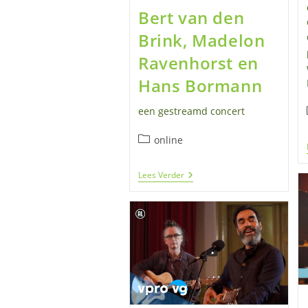
Bert van den
Brink, Madelon
Ravenhorst en
Hans Bormann
een gestreamd concert
Berichtcategorie:
online
Bert
Lees Verder
Van
Den
Brink,
Madelon
Ravenhorst
En
Hans
Bormann