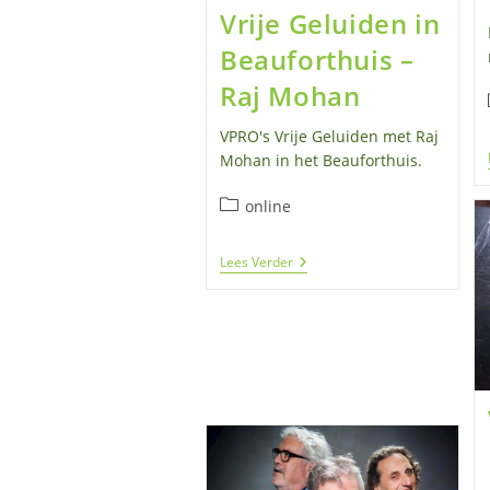
Vrije Geluiden in
Beauforthuis –
Raj Mohan
VPRO's Vrije Geluiden met Raj
Mohan in het Beauforthuis.
Berichtcategorie:
online
Vrije
Lees Verder
Geluiden
In
Beauforthuis
–
Raj
Mohan