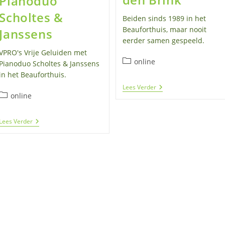
Pianoduo
Scholtes &
Beiden sinds 1989 in het
Beauforthuis, maar nooit
Janssens
eerder samen gespeeld.
VPRO's Vrije Geluiden met
Berichtcategorie:
online
Pianoduo Scholtes & Janssens
in het Beauforthuis.
Eric
Lees Verder
Vaarzon
Berichtcategorie:
online
Morel
&
Bert
Vrije
Lees Verder
Van
Geluiden
Den
In
Brink
Beauforthuis
–
Pianoduo
Scholtes
&
Janssens