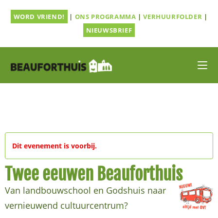
Ga
WORD VRIEND!
|
ONS PROGRAMMA
|
VERHUURFOLDER
|
naar
inhoud
NIEUWSBRIEF
Dit evenement is voorbij.
Twee eeuwen Beauforthuis
Van landbouwschool en Godshuis naar
vernieuwend cultuurcentrum?