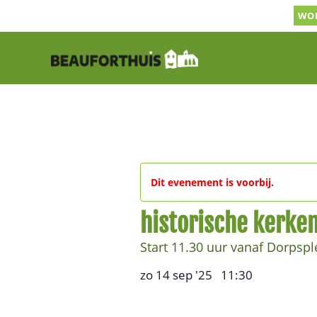
Ga
WOR
naar
inhoud
Dit evenement is voorbij.
historische kerken
Start 11.30 uur vanaf Dorpsple
zo 14 sep '25
11:30
,
–