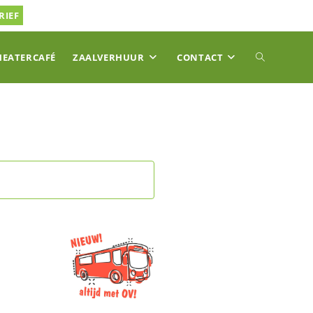
RIEF
TOGGLE
HEATERCAFÉ
ZAALVERHUUR
CONTACT
SITE
ZOEKEN