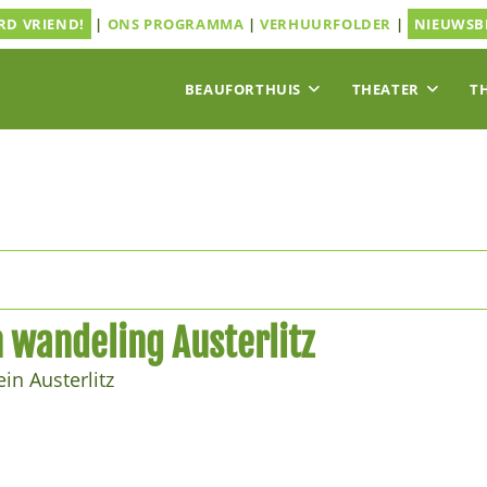
D VRIEND!
|
ONS PROGRAMMA
|
VERHUURFOLDER
|
NIEUWSB
BEAUFORTHUIS
THEATER
T
 wandeling Austerlitz
in Austerlitz