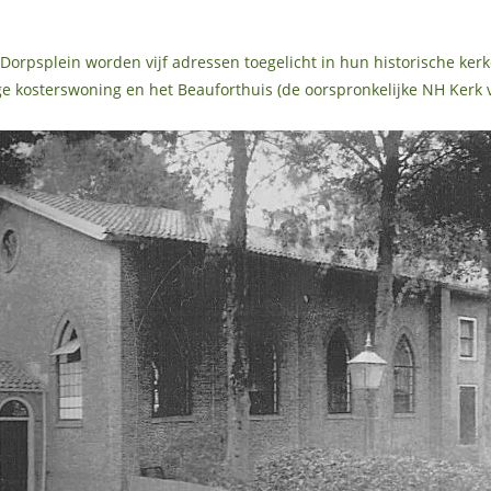
 Dorpsplein worden vijf adressen toegelicht in hun historische kerke
e kosterswoning en het Beauforthuis (de oorspronkelijke NH Kerk v