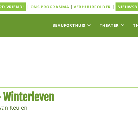
D VRIEND!
|
ONS PROGRAMMA
|
VERHUURFOLDER
|
NIEUWSB
BEAUFORTHUIS
THEATER
T
 Winterleven
van Keulen