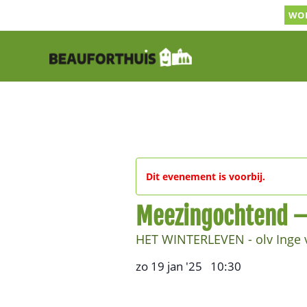
Ga
WOR
naar
inhoud
Dit evenement is voorbij.
Meezingochtend –
HET WINTERLEVEN - olv Inge 
zo 19 jan '25
10:30
,
–