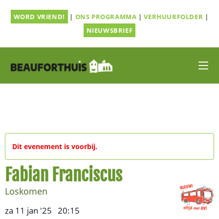
Ga
WORD VRIEND!
|
ONS PROGRAMMA
|
VERHUURFOLDER
|
naar
inhoud
NIEUWSBRIEF
Dit evenement is voorbij.
Fabian Franciscus
Loskomen
za 11 jan '25
20:15
,
–