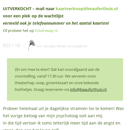
UITVERKOCHT – mail naar
kaartverkoop@beauforthuis.nl
voor een plek op de wachtlijst
vermeld ook je telefoonnummer en het aantal kaarten!
Of probeer het op
ticketswap.nl
.
€23 / 18
incl. een glas Wilder Land (ijs)thee
Zin om mee te eten? Dat kan voorafgaand aan de
voorstelling, vanaf 17.30 uur. We serveren onze
theaterhap: soep, groentetaart en onze bekende
biofrietjes. Graag reserveren via
info@beauforthuis.nl
.
Probeer helemaal uit je dagelijkse stramien los te komen! Was
het vurige betoog van mijn psycholoog ooit aan mij.
In die tijd verloor ik soms letterlijk meer tijd aan de angst en