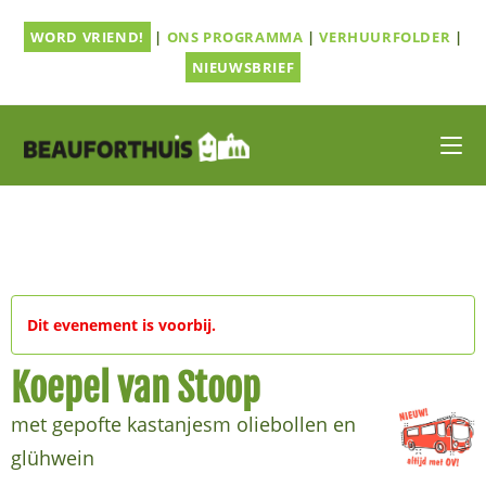
Ga
WORD VRIEND!
|
ONS PROGRAMMA
|
VERHUURFOLDER
|
naar
inhoud
NIEUWSBRIEF
Dit evenement is voorbij.
Koepel van Stoop
met gepofte kastanjesm oliebollen en
glühwein