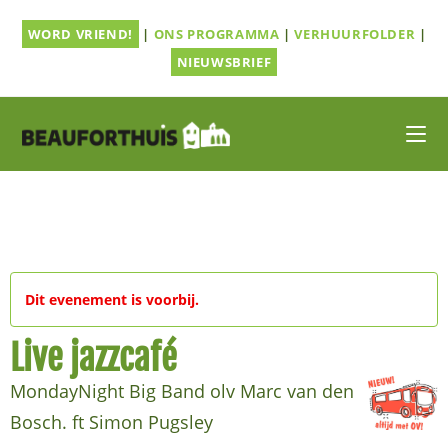
Ga
WORD VRIEND!
|
ONS PROGRAMMA
|
VERHUURFOLDER
|
naar
inhoud
NIEUWSBRIEF
Dit evenement is voorbij.
Live jazzcafé
MondayNight Big Band olv Marc van den
Bosch. ft Simon Pugsley