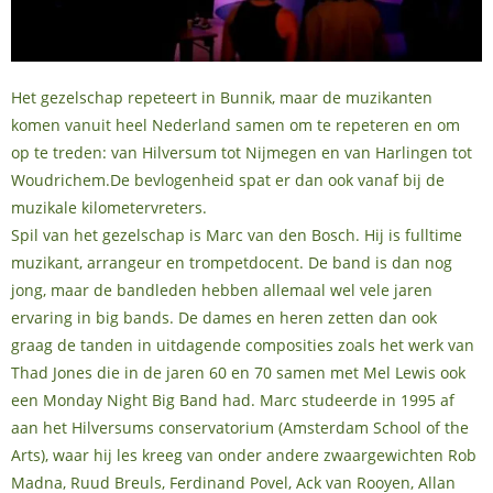
Het gezelschap repeteert in Bunnik, maar de muzikanten
komen vanuit heel Nederland samen om te repeteren en om
op te treden: van Hilversum tot Nijmegen en van Harlingen tot
Woudrichem.De bevlogenheid spat er dan ook vanaf bij de
muzikale kilometervreters.
Spil van het gezelschap is Marc van den Bosch. Hij is fulltime
muzikant, arrangeur en trompetdocent. De band is dan nog
jong, maar de bandleden hebben allemaal wel vele jaren
ervaring in big bands. De dames en heren zetten dan ook
graag de tanden in uitdagende composities zoals het werk van
Thad Jones die in de jaren 60 en 70 samen met Mel Lewis ook
een Monday Night Big Band had. Marc studeerde in 1995 af
aan het Hilversums conservatorium (Amsterdam School of the
Arts), waar hij les kreeg van onder andere zwaargewichten Rob
Madna, Ruud Breuls, Ferdinand Povel, Ack van Rooyen, Allan