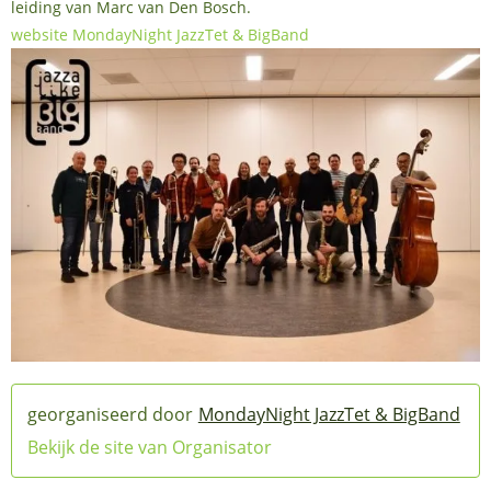
leiding van Marc van Den Bosch.
website MondayNight JazzTet & BigBand
MondayNight JazzTet & BigBand
Bekijk de site van Organisator