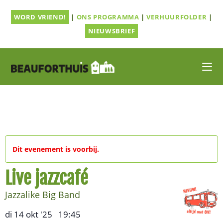
Ga
WORD VRIEND!
|
ONS PROGRAMMA
|
VERHUURFOLDER
|
naar
inhoud
NIEUWSBRIEF
Dit evenement is voorbij.
Live jazzcafé
Jazzalike Big Band
di 14 okt '25
19:45
,
–