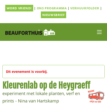
Ga
WORD VRIEND!
|
ONS PROGRAMMA
|
VERHUURFOLDER
|
naar
inhoud
NIEUWSBRIEF
Dit evenement is voorbij.
Kleurenlab op de Heygraeff
experiment met lokale planten, verf en
prints - Nina van Hartskamp