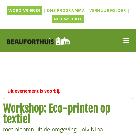
Ga
WORD VRIEND!
|
ONS PROGRAMMA
|
VERHUURFOLDER
|
naar
inhoud
NIEUWSBRIEF
Dit evenement is voorbij.
Workshop: Eco-printen op
textiel
met planten uit de omgeving - olv Nina