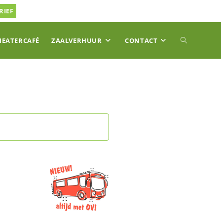
RIEF
TOGGLE
HEATERCAFÉ
ZAALVERHUUR
CONTACT
SITE
ZOEKEN