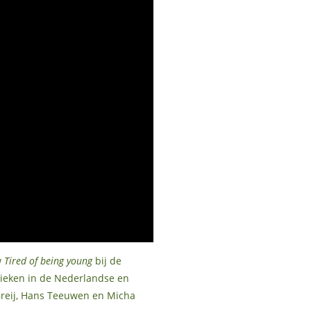
w
Tired of being young
bij de
itieken in de Nederlandse en
 Breij, Hans Teeuwen en Micha