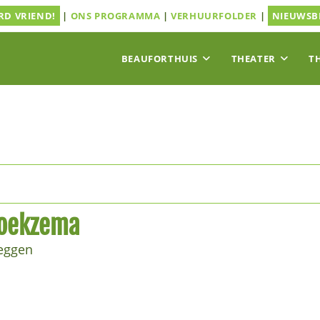
D VRIEND!
|
ONS PROGRAMMA
|
VERHUURFOLDER
|
NIEUWSB
BEAUFORTHUIS
THEATER
T
Hoekzema
zeggen