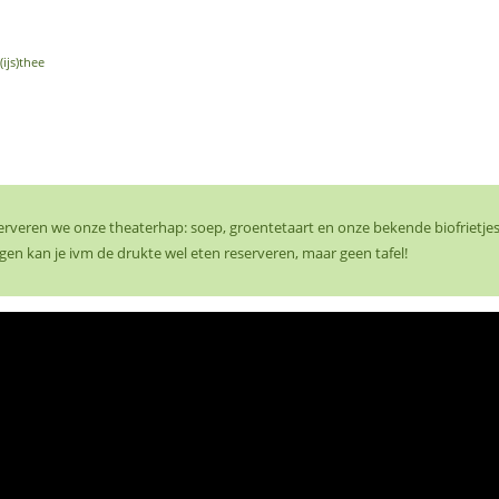
(ijs)thee
serveren we onze theaterhap: soep, groentetaart en onze bekende biofrietjes
gen kan je ivm de drukte wel eten reserveren, maar geen tafel!