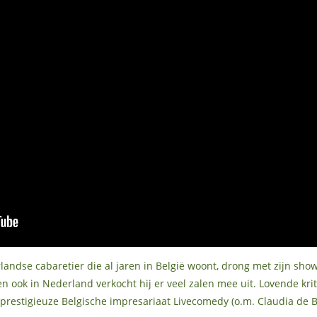
ndse cabaretier die al jaren in België woont, drong met zijn sho
en ook in Nederland verkocht hij er veel zalen mee uit. Lovende kr
 prestigieuze Belgische impresariaat Livecomedy (o.m. Claudia de