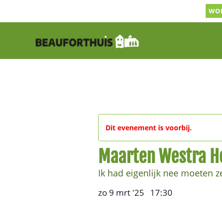
Ga
WOR
naar
inhoud
Dit evenement is voorbij.
Maarten Westra 
Ik had eigenlijk nee moeten 
zo 9 mrt '25
17:30
,
–