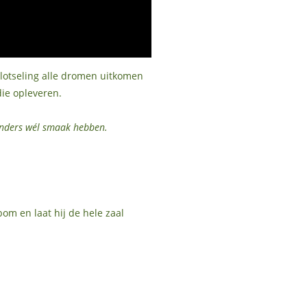
 plotseling alle dromen uitkomen
die opleveren.
landers wél smaak hebben.
bom en laat hij de hele zaal