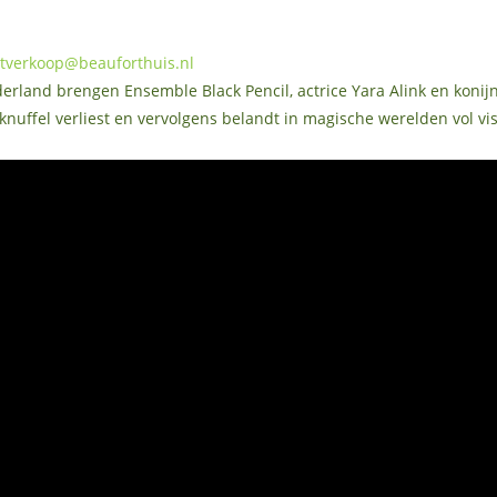
tverkoop@beauforthuis.nl
derland brengen Ensemble Black Pencil, actrice Yara Alink en konijn
knuffel verliest en vervolgens belandt in magische werelden vol vi