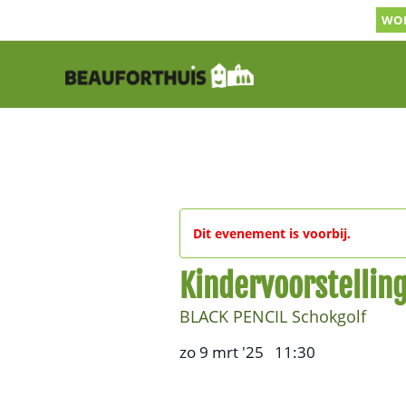
Ga
WOR
naar
inhoud
Dit evenement is voorbij.
Kindervoorstelling
BLACK PENCIL Schokgolf
zo 9 mrt '25
11:30
,
–