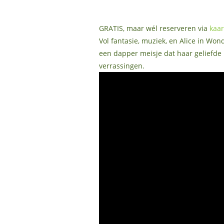
GRATIS, maar wél reserveren via
kaar
Vol fantasie, muziek, en Alice in Won
een dapper meisje dat haar geliefde 
verrassingen.