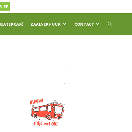
RIEF
TOGGLE
HEATERCAFÉ
ZAALVERHUUR
CONTACT
SITE
ZOEKEN