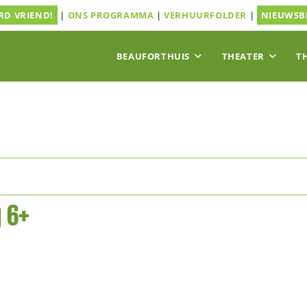
D VRIEND!
|
ONS PROGRAMMA
|
VERHUURFOLDER
|
NIEUWSB
BEAUFORTHUIS
THEATER
T
 6+