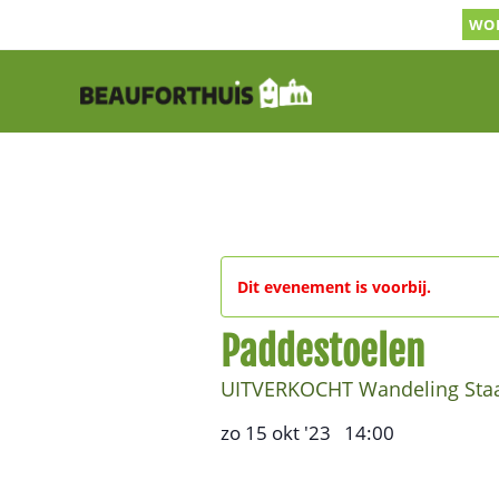
Ga
WOR
naar
inhoud
Dit evenement is voorbij.
Paddestoelen
UITVERKOCHT Wandeling Sta
zo 15 okt '23
14:00
,
–