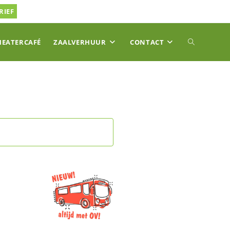
RIEF
TOGGLE
HEATERCAFÉ
ZAALVERHUUR
CONTACT
SITE
ZOEKEN