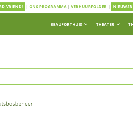
D VRIEND!
|
ONS PROGRAMMA
|
VERHUURFOLDER
|
NIEUWSB
BEAUFORTHUIS
THEATER
T
atsbosbeheer