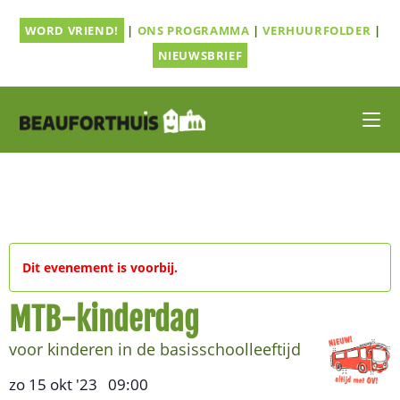
Ga
WORD VRIEND!
|
ONS PROGRAMMA
|
VERHUURFOLDER
|
naar
inhoud
NIEUWSBRIEF
Dit evenement is voorbij.
MTB-kinderdag
voor kinderen in de basisschoolleeftijd
zo 15 okt '23
09:00
,
–