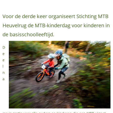
Voor de derde keer organiseert Stichting MTB
Heuvelrug de MTB-kinderdag voor kinderen in
de basisschoolleeftijd.
D
e
e
l
n
a