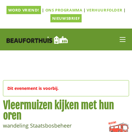
Ga
WORD VRIEND!
|
ONS PROGRAMMA
|
VERHUURFOLDER
|
naar
inhoud
NIEUWSBRIEF
Dit evenement is voorbij.
Vleermuizen kijken met hun
oren
wandeling Staatsbosbeheer