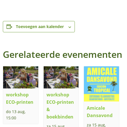
Toevoegen aan kalender
Gerelateerde evenementen
workshop
workshop
ECO-printen
ECO-printen
Amicale
&
do 13 aug,
Dansavond
boekbinden
15:00
za 15 aug,
za 15 aug,