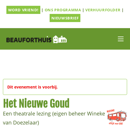
Ga
WORD VRIEND!
|
ONS PROGRAMMA
|
VERHUURFOLDER
|
naar
inhoud
NIEUWSBRIEF
Dit evenement is voorbij.
Het Nieuwe Goud
Een theatrale lezing (eigen beheer Wineke
van Doezelaar)