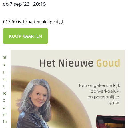
do 7 sep '23
20:15
,
–
€17,50 (vrijkaarten niet geldig)
KOOP KAARTEN
St
a
p
ui
t
je
c
o
m
fo