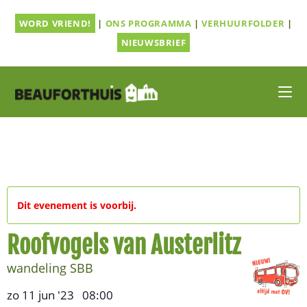
Ga
WORD VRIEND!
|
ONS PROGRAMMA
|
VERHUURFOLDER
|
naar
inhoud
NIEUWSBRIEF
Dit evenement is voorbij.
Roofvogels van Austerlitz
wandeling SBB
zo 11 jun '23
08:00
,
–