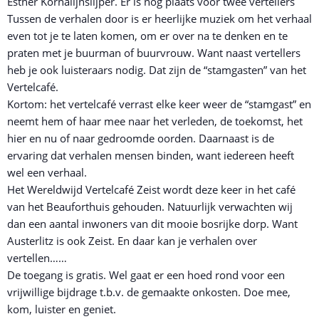
Esther Kornalijnslijper. Er is nog plaats voor twee vertellers
Tussen de verhalen door is er heerlijke muziek om het verhaal
even tot je te laten komen, om er over na te denken en te
praten met je buurman of buurvrouw. Want naast vertellers
heb je ook luisteraars nodig. Dat zijn de “stamgasten” van het
Vertelcafé.
Kortom: het vertelcafé verrast elke keer weer de “stamgast” en
neemt hem of haar mee naar het verleden, de toekomst, het
hier en nu of naar gedroomde oorden. Daarnaast is de
ervaring dat verhalen mensen binden, want iedereen heeft
wel een verhaal.
Het Wereldwijd Vertelcafé Zeist wordt deze keer in het café
van het Beauforthuis gehouden. Natuurlijk verwachten wij
dan een aantal inwoners van dit mooie bosrijke dorp. Want
Austerlitz is ook Zeist. En daar kan je verhalen over
vertellen……
De toegang is gratis. Wel gaat er een hoed rond voor een
vrijwillige bijdrage t.b.v. de gemaakte onkosten. Doe mee,
kom, luister en geniet.