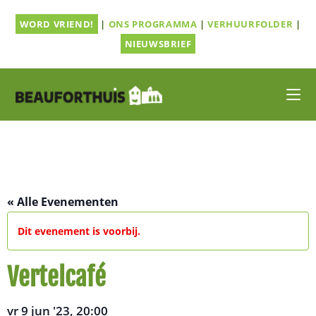
Ga
WORD VRIEND!
|
ONS PROGRAMMA
|
VERHUURFOLDER
|
naar
inhoud
NIEUWSBRIEF
« Alle Evenementen
Dit evenement is voorbij.
Vertelcafé
vr 9 jun '23, 20:00