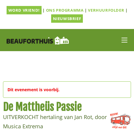
Ga
WORD VRIEND!
|
ONS PROGRAMMA
|
VERHUURFOLDER
|
naar
inhoud
NIEUWSBRIEF
Dit evenement is voorbij.
De Mattheüs Passie
UITVERKOCHT hertaling van Jan Rot, door
Musica Extrema