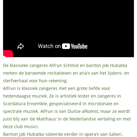
De klassieke zangeres Alfrun Schmid en bariton Job Hubatka
nemen de beroemde recitatieven en aria’s van het lijdens- en
sterfverhaal voor hun rekening.
Alfrun is klassiek zangeres met een grote liefde voor
hedendaagse muziek. Ze is artistiek leider en zangeres in
Scordatura Ensemble, gespecialiseerd in microtonale en
spectrale muziek. Alfrun is van Duitse afkomst, maar ze wordt
juist blij van ‘de Matthäus’ in de Nederlandse vertaling en met
deze club musici.
Bariton Job Hubatka soleerde eerder in opera’s van Salieri,