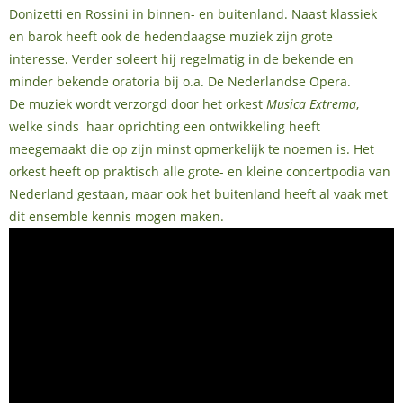
Donizetti en Rossini in binnen- en buitenland. Naast klassiek
en barok heeft ook de hedendaagse muziek zijn grote
interesse. Verder soleert hij regelmatig in de bekende en
minder bekende oratoria bij o.a. De Nederlandse Opera.
De muziek wordt verzorgd door het orkest
Musica Extrema
,
welke sinds haar oprichting een ontwikkeling heeft
meegemaakt die op zijn minst opmerkelijk te noemen is. Het
orkest heeft op praktisch alle grote- en kleine concertpodia van
Nederland gestaan, maar ook het buitenland heeft al vaak met
dit ensemble kennis mogen maken.