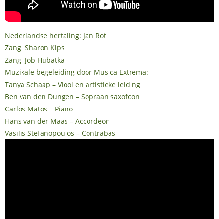
Nederlandse hertaling: Jan Rot
Zang: Sharon Kips
Zang: Job Hubatka
Muzikale begeleiding door Musica Extrema:
Tanya Schaap – Viool en artistieke leiding
Ben van den Dungen – Sopraan saxofoon
Carlos Matos – Piano
Hans van der Maas – Accordeon
Vasilis Stefanopoulos – Contrabas