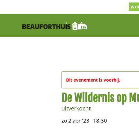
Ga
WOR
naar
inhoud
Dit evenement is voorbij.
De Wildernis op M
uitverkocht
zo 2 apr '23
18:30
,
–