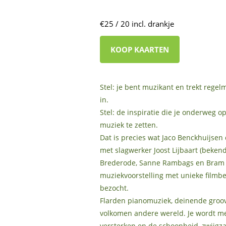
€25 / 20 incl. drankje
KOOP KAARTEN
Stel: je bent muzikant en trekt regel
in.
Stel: de inspiratie die je onderweg o
muziek te zetten.
Dat is precies wat Jaco Benckhuijsen 
met slagwerker Joost Lijbaart (bekend
Brederode, Sanne Rambags en Bram S
muziekvoorstelling met unieke filmb
bezocht.
Flarden pianomuziek, deinende groove
volkomen andere wereld. Je wordt me
versterken en de schoonheid, zwijg