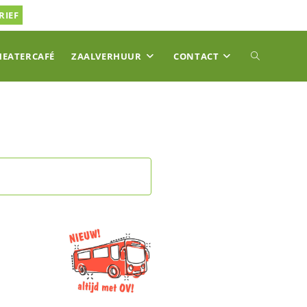
RIEF
TOGGLE
HEATERCAFÉ
ZAALVERHUUR
CONTACT
SITE
ZOEKEN