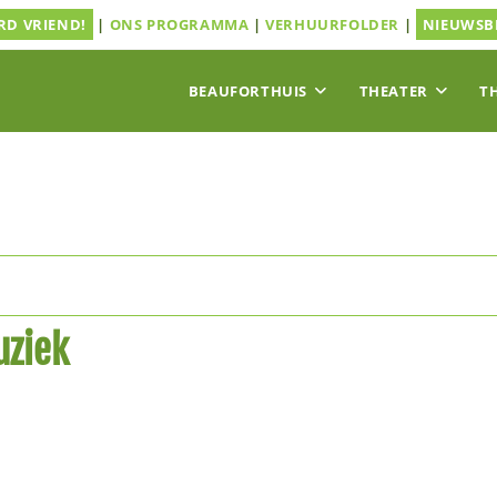
D VRIEND!
|
ONS PROGRAMMA
|
VERHUURFOLDER
|
NIEUWSB
BEAUFORTHUIS
THEATER
T
uziek