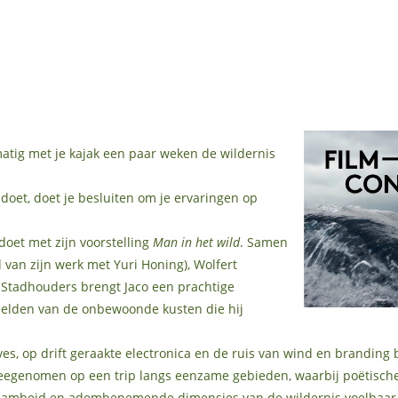
matig met je kajak een paar weken de wildernis
pdoet, doet je besluiten om je ervaringen op
doet met zijn voorstelling
Man in het wild
. Samen
 van zijn werk met Yuri Honing), Wolfert
tadhouders brengt Jaco een prachtige
eelden van de onbewoonde kusten die hij
s, op drift geraakte electronica en de ruis van wind en branding
egenomen op een trip langs eenzame gebieden, waarbij poëtische
zaamheid en adembenemende dimensies van de wildernis voelbaar