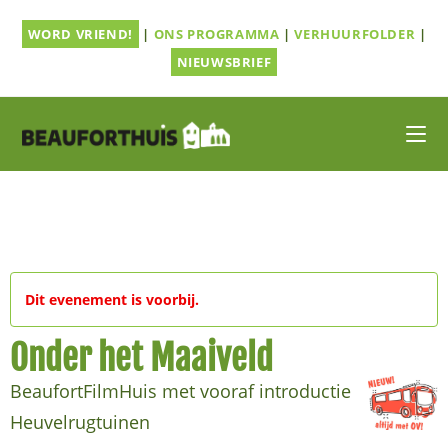
Ga
WORD VRIEND!
|
ONS PROGRAMMA
|
VERHUURFOLDER
|
naar
inhoud
NIEUWSBRIEF
Dit evenement is voorbij.
Onder het Maaiveld
BeaufortFilmHuis met vooraf introductie
Heuvelrugtuinen