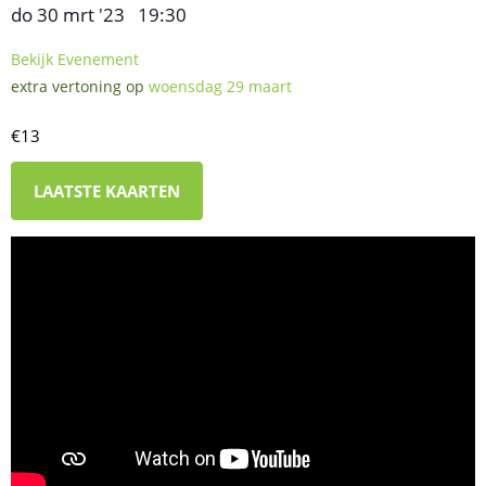
do 30 mrt '23
19:30
,
–
Bekijk Evenement
extra vertoning op
woensdag 29 maart
€13
LAATSTE KAARTEN