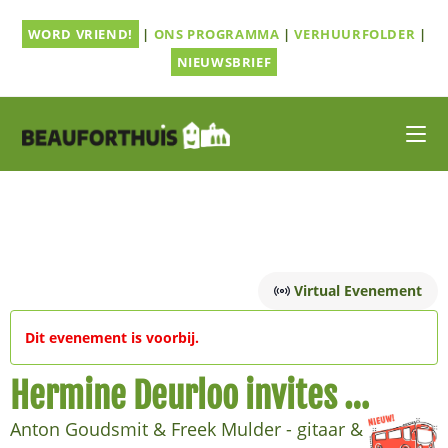
Ga
WORD VRIEND!
|
ONS PROGRAMMA
|
VERHUURFOLDER
|
naar
inhoud
NIEUWSBRIEF
Virtual Evenement
Dit evenement is voorbij.
Hermine Deurloo invites …
Anton Goudsmit & Freek Mulder - gitaar &