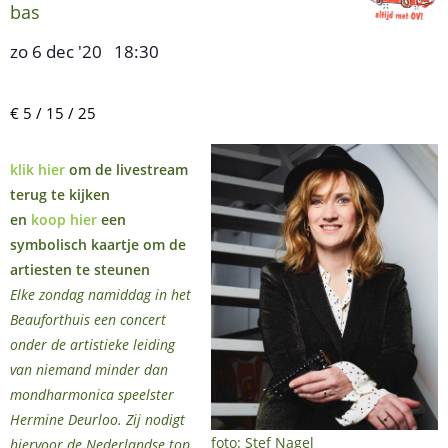
bas
zo 6 dec '20
18:30
,
–
€ 5 / 15 / 25
klik hier
om de livestream
terug te kijken
en
koop hier
een
symbolisch kaartje om de
artiesten te steunen
Elke zondag namiddag in het
Beauforthuis een concert
onder de artistieke leiding
van niemand minder dan
mondharmonica speelster
Hermine Deurloo. Zij nodigt
foto: Stef Nagel
hiervoor de Nederlandse top