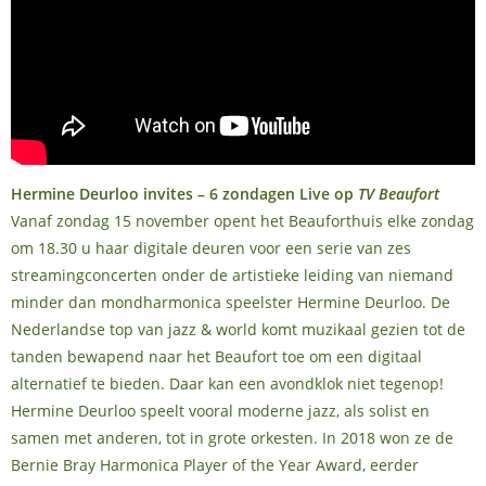
Hermine Deurloo invites – 6 zondagen Live op
TV Beaufort
Vanaf zondag 15 november opent het Beauforthuis elke zondag
om 18.30 u haar digitale deuren voor een serie van zes
streamingconcerten onder de artistieke leiding van niemand
minder dan mondharmonica speelster Hermine Deurloo. De
Nederlandse top van jazz & world komt muzikaal gezien tot de
tanden bewapend naar het Beaufort toe om een digitaal
alternatief te bieden. Daar kan een avondklok niet tegenop!
Hermine Deurloo speelt vooral moderne jazz, als solist en
samen met anderen, tot in grote orkesten. In 2018 won ze de
Bernie Bray Harmonica Player of the Year Award, eerder