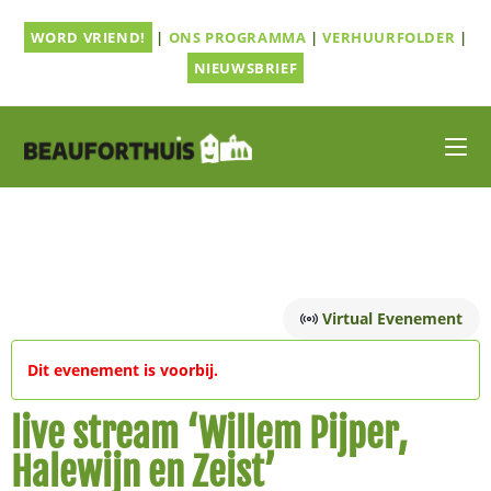
Ga
WORD VRIEND!
|
ONS PROGRAMMA
|
VERHUURFOLDER
|
naar
inhoud
NIEUWSBRIEF
Virtual Evenement
Dit evenement is voorbij.
live stream ‘Willem Pijper,
Halewijn en Zeist’