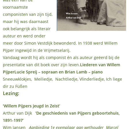
voornaamste
componisten van zijn tijd,
maar hij was daarnaast
ook belangrijk als literair
auteur en werd onder
meer door Simon Vestdijk bewonderd. In 1938 werd Willem
Pijper ingewijd in de Vrijmetselarij.
Vandaag wordt hij als componist én als auteur geëerd bij de
presentatie van dit boek over zijn leven.
Liederen van Willem
Pijper
Lucie Spreij – sopraan en Brian Lamb – piano
Sneeuwklokjes, Meiliedje, Nachtliedje, Vlinderliedje, Ich liege
dir zu Füßen
Lezing:
‘Willem Pijpers jeugd in Zeist’
Arthur van Dijk
‘De geschiedenis van Pijpers geboortehuis,
1891-1997’
Wim Jansen
Aanbieding 1e exemplaar aan wethouder Marcel