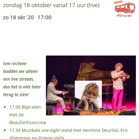
zondag 18 oktober vanaf 17 uur (live)
zo 18 okt '20
17:00
,
ivm rechten
hadden we alleen
een live stream,
dus het is niet later
terug te zien!
17.00 Bijpraten
met de
Beauforthuiscrew
17.30 Muzikale
one-night stand
met Hermine Deurloo, Eric
Vloeimans en Ramon Valle