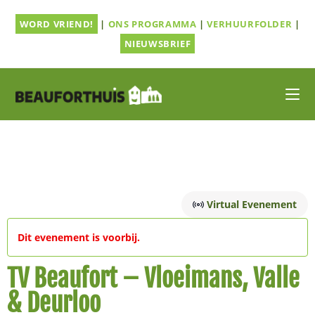
Ga
WORD VRIEND!
|
ONS PROGRAMMA
|
VERHUURFOLDER
|
naar
inhoud
NIEUWSBRIEF
Virtual Evenement
Dit evenement is voorbij.
TV Beaufort – Vloeimans, Valle
& Deurloo