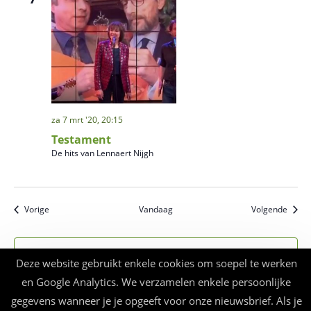
za 7 mrt '20, 20:15
Testament
De hits van Lennaert Nijgh
Evenementen
Evene
Vorige
Vandaag
Volgende
Abonneer op kalender
Deze website gebruikt enkele cookies om soepel te werken
en Google Analytics. We verzamelen enkele persoonlijke
gegevens wanneer je je opgeeft voor onze nieuwsbrief. Als je