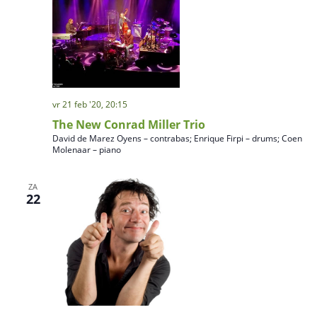
e
n
n
a
v
i
vr 21 feb '20, 20:15
g
The New Conrad Miller Trio
David de Marez Oyens – contrabas; Enrique Firpi – drums; Coen
a
Molenaar – piano
t
i
ZA
22
e