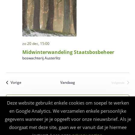
zo 20 dec, 15:00
Midwinterwandeling Staatsbosbeheer
boswachterij Austerlitz
Evenementen
Vorige
Vandaag
Volgende
Evenement
Abonneer op kalender
Deze website gebruikt enkele cookies om soepel te werken
en Google Analytics. We verzamelen enkele persoonlijke
gegevens wanneer je je opgeeft voor onze nieuwsbrief. Als je
doorgaat met deze site, gaan we er vanuit dat je hiermee