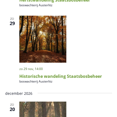
Herfstwandeling Staatsbosbeheer
g
e
boswachterij Austerlitz
e
v
ZO
e
29
n
n
a
v
i
g
zo 29 nov, 14:00
a
Historische wandeling Staatsbosbeheer
t
boswachterij Austerlitz
i
december 2026
e
ZO
20