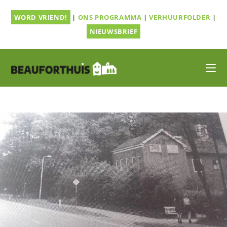
Ga
WORD VRIEND!
|
ONS PROGRAMMA
|
VERHUURFOLDER
|
naar
inhoud
NIEUWSBRIEF