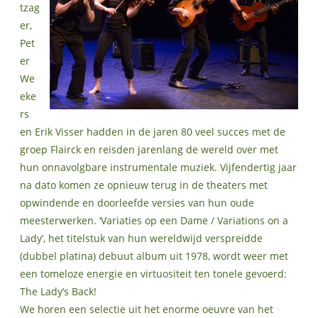
tzag
er,
Pet
er
We
eke
rs
en Erik Visser hadden in de jaren 80 veel succes met de
groep Flairck en reisden jarenlang de wereld over met
hun onnavolgbare instrumentale muziek. Vijfendertig jaar
na dato komen ze opnieuw terug in de theaters met
opwindende en doorleefde versies van hun oude
meesterwerken. ‘Variaties op een Dame / Variations on a
Lady’, het titelstuk van hun wereldwijd verspreidde
(dubbel platina) debuut album uit 1978, wordt weer met
een tomeloze energie en virtuositeit ten tonele gevoerd:
The Lady’s Back!
We horen een selectie uit het enorme oeuvre van het