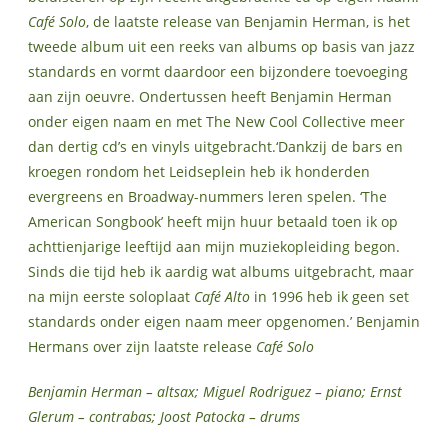
Café Solo
, de laatste release van Benjamin Herman, is het
tweede album uit een reeks van albums op basis van jazz
standards en vormt daardoor een bijzondere toevoeging
aan zijn oeuvre. Ondertussen heeft Benjamin Herman
onder eigen naam en met The New Cool Collective meer
dan dertig cd’s en vinyls uitgebracht.‘Dankzij de bars en
kroegen rondom het Leidseplein heb ik honderden
evergreens en Broadway-nummers leren spelen. ‘The
American Songbook’ heeft mijn huur betaald toen ik op
achttienjarige leeftijd aan mijn muziekopleiding begon.
Sinds die tijd heb ik aardig wat albums uitgebracht, maar
na mijn eerste soloplaat
Café Alto
in 1996 heb ik geen set
standards onder eigen naam meer opgenomen.’ Benjamin
Hermans over zijn laatste release
Café Solo
Benjamin Herman – altsax; Miguel Rodriguez – piano; Ernst
Glerum – contrabas; Joost Patocka – drums