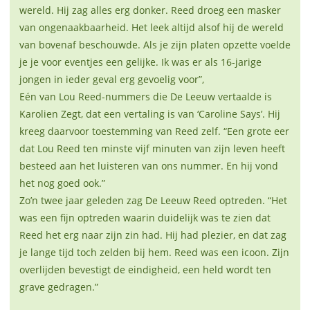
wereld. Hij zag alles erg donker. Reed droeg een masker
van ongenaakbaarheid. Het leek altijd alsof hij de wereld
van bovenaf beschouwde. Als je zijn platen opzette voelde
je je voor eventjes een gelijke. Ik was er als 16-jarige
jongen in ieder geval erg gevoelig voor”,
Eén van Lou Reed-nummers die De Leeuw vertaalde is
Karolien Zegt, dat een vertaling is van ‘Caroline Says’. Hij
kreeg daarvoor toestemming van Reed zelf. “Een grote eer
dat Lou Reed ten minste vijf minuten van zijn leven heeft
besteed aan het luisteren van ons nummer. En hij vond
het nog goed ook.”
Zo’n twee jaar geleden zag De Leeuw Reed optreden. “Het
was een fijn optreden waarin duidelijk was te zien dat
Reed het erg naar zijn zin had. Hij had plezier, en dat zag
je lange tijd toch zelden bij hem. Reed was een icoon. Zijn
overlijden bevestigt de eindigheid, een held wordt ten
grave gedragen.”