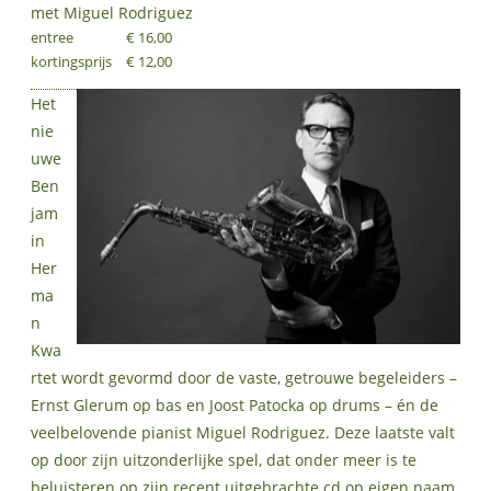
met Miguel Rodriguez
entree
€ 16,00
kortingsprijs
€ 12,00
Het
nie
uwe
Ben
jam
in
Her
ma
n
Kwa
rtet wordt gevormd door de vaste, getrouwe begeleiders –
Ernst Glerum op bas en Joost Patocka op drums – én de
veelbelovende pianist Miguel Rodriguez. Deze laatste valt
op door zijn uitzonderlijke spel, dat onder meer is te
beluisteren op zijn recent uitgebrachte cd op eigen naam.