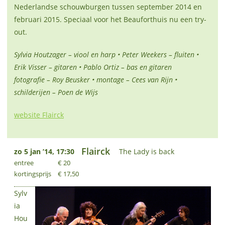
Nederlandse schouwburgen tussen september 2014 en
februari 2015. Speciaal voor het Beauforthuis nu een try-
out.
Sylvia Houtzager – viool en harp • Peter Weekers – fluiten •
Erik Visser – gitaren • Pablo Ortiz – bas en gitaren
fotografie – Roy Beusker • montage – Cees van Rijn •
schilderijen – Poen de Wijs
website Flairck
Flairck
zo 5 jan ’14, 17:30
The Lady is back
entree
€ 20
kortingsprijs
€ 17,50
Sylv
ia
Hou