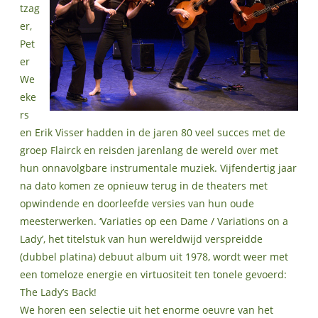
tzag
er,
Pet
er
We
eke
rs
en Erik Visser hadden in de jaren 80 veel succes met de
groep Flairck en reisden jarenlang de wereld over met
hun onnavolgbare instrumentale muziek. Vijfendertig jaar
na dato komen ze opnieuw terug in de theaters met
opwindende en doorleefde versies van hun oude
meesterwerken. ‘Variaties op een Dame / Variations on a
Lady’, het titelstuk van hun wereldwijd verspreidde
(dubbel platina) debuut album uit 1978, wordt weer met
een tomeloze energie en virtuositeit ten tonele gevoerd:
The Lady’s Back!
We horen een selectie uit het enorme oeuvre van het