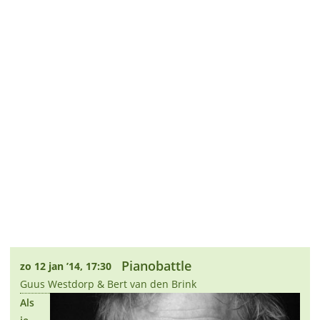
Pianobattle
zo 12 jan ’14, 17:30
Guus Westdorp & Bert van den Brink
Als