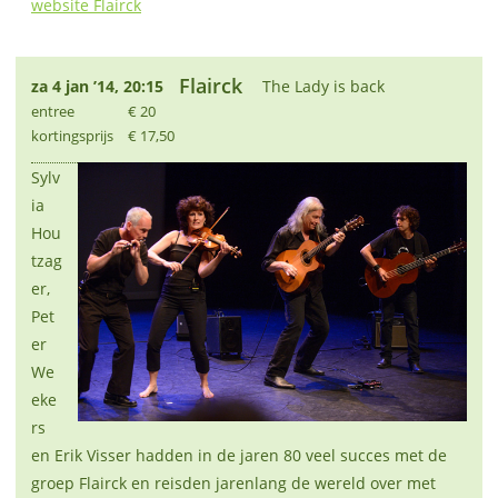
website Flairck
Flairck
za 4 jan ’14, 20:15
The Lady is back
entree
€ 20
kortingsprijs
€ 17,50
Sylv
ia
Hou
tzag
er,
Pet
er
We
eke
rs
en Erik Visser hadden in de jaren 80 veel succes met de
groep Flairck en reisden jarenlang de wereld over met