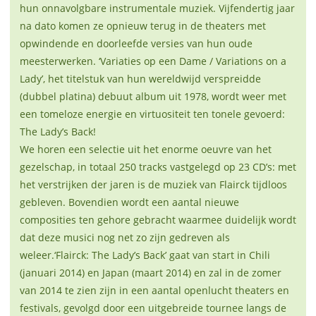
hun onnavolgbare instrumentale muziek. Vijfendertig jaar
na dato komen ze opnieuw terug in de theaters met
opwindende en doorleefde versies van hun oude
meesterwerken. ‘Variaties op een Dame / Variations on a
Lady’, het titelstuk van hun wereldwijd verspreidde
(dubbel platina) debuut album uit 1978, wordt weer met
een tomeloze energie en virtuositeit ten tonele gevoerd:
The Lady’s Back!
We horen een selectie uit het enorme oeuvre van het
gezelschap, in totaal 250 tracks vastgelegd op 23 CD’s: met
het verstrijken der jaren is de muziek van Flairck tijdloos
gebleven. Bovendien wordt een aantal nieuwe
composities ten gehore gebracht waarmee duidelijk wordt
dat deze musici nog net zo zijn gedreven als
weleer.‘Flairck: The Lady’s Back’ gaat van start in Chili
(januari 2014) en Japan (maart 2014) en zal in de zomer
van 2014 te zien zijn in een aantal openlucht theaters en
festivals, gevolgd door een uitgebreide tournee langs de