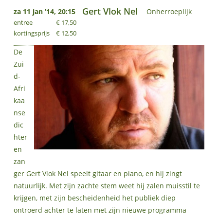
Gert Vlok Nel
za 11 jan ’14, 20:15
Onherroeplijk
entree
€ 17,50
kortingsprijs
€ 12,50
De
Zui
d-
Afri
kaa
nse
dic
hter
en
zan
ger Gert Vlok Nel speelt gitaar en piano, en hij zingt
natuurlijk. Met zijn zachte stem weet hij zalen muisstil te
krijgen, met zijn bescheidenheid het publiek diep
ontroerd achter te laten met zijn nieuwe programma