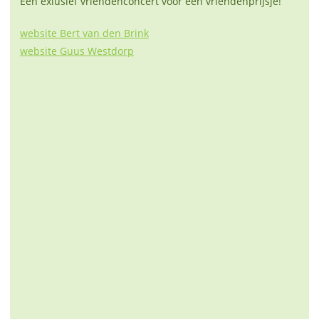
Een exlusief vriendenconcert voor een vriendenprijsje!
website Bert van den Brink
website Guus Westdorp