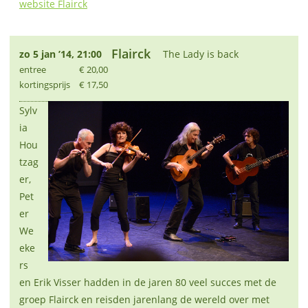
website Flairck
Flairck
zo 5 jan ’14, 21:00
The Lady is back
entree
€ 20,00
kortingsprijs
€ 17,50
Sylv
ia
Hou
tzag
er,
Pet
er
We
eke
rs
en Erik Visser hadden in de jaren 80 veel succes met de
groep Flairck en reisden jarenlang de wereld over met