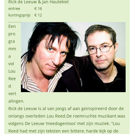
Rick de Leeuw & Jan Hautekiet
entree
€ 16
kortingsprijs
€ 12
Een
pro
gra
mm
a
vol
Lou
Ree
d
vert
alingen.
Rick de Leeuw is al van jongs af aan geïnspireerd door de
onlangs overleden Lou Reed.De roemruchte muzikant was
volgens De Leeuw ‘meedogenloos’ met zijn muziek. “Lou
Reed had met zijn teksten een bittere, harde kijk op de