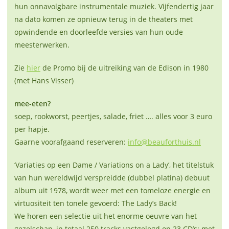
hun onnavolgbare instrumentale muziek. Vijfendertig jaar
na dato komen ze opnieuw terug in de theaters met
opwindende en doorleefde versies van hun oude
meesterwerken.
Zie
hier
de Promo bij de uitreiking van de Edison in 1980
(met Hans Visser)
mee-eten?
soep, rookworst, peertjes, salade, friet …. alles voor 3 euro
per hapje.
Gaarne voorafgaand reserveren:
info@beauforthuis.nl
‘Variaties op een Dame / Variations on a Lady’, het titelstuk
van hun wereldwijd verspreidde (dubbel platina) debuut
album uit 1978, wordt weer met een tomeloze energie en
virtuositeit ten tonele gevoerd: The Lady’s Back!
We horen een selectie uit het enorme oeuvre van het
gezelschap, in totaal 250 tracks vastgelegd op 23 CD’s: met