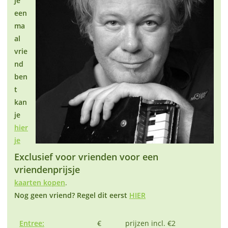
je
een
ma
al
vrie
nd
ben
t
kan
je
hier
je
Exclusief voor vrienden voor een
vriendenprijsje
kaarten kopen
.
Nog geen vriend? Regel dit eerst
HIER
Entree:
€
prijzen incl. €2