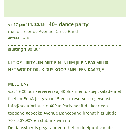
40+ dance party
vr 17 jan ’14, 20:15
met dit keer de Avenue Dance Band
entree
€ 10
sluiting 1.30 uur
LET OP : BETALEN MET PIN, NEEM JE PINPAS MEE!!!!
HET WORDT DRUK DUS KOOP SNEL EEN KAARTJE
MEËETEN?
v.a. 19.00 uur serveren wij 40plus menu: soep, salade met
friet en Ben& Jerry voor 15 euro. reserveren gewenst.
info@beauforthuis.nl40PlusParty heeft dit keer een
topband geboekt: Avenue Danceband brengt hits uit de
70’s, 80’s,90’s en clubhits van nu.
De dansvloer is gegarandeerd het middelpunt van de