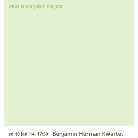
website Marjolein Meijers
Benjamin Herman Kwartet
zo 19 jan ’14, 17:30