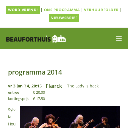
Ga
WORD VRIEND!
|
ONS PROGRAMMA
|
VERHUURFOLDER
|
naar
inhoud
NIEUWSBRIEF
programma 2014
Flairck
vr 3 jan ’14, 20:15
The Lady is back
entree
€ 20,00
kortingsprijs
€ 17,50
Sylv
ia
Hou