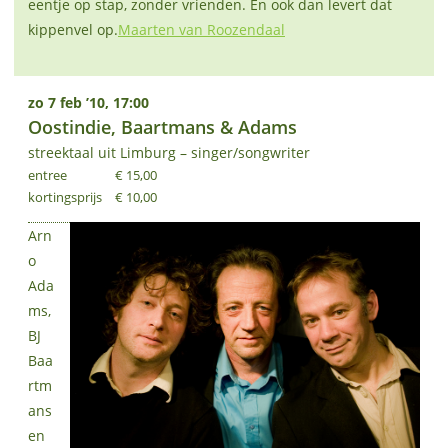
eentje op stap, zonder vrienden. En ook dan levert dat
kippenvel op.
Maarten van Roozendaal
zo 7 feb ’10, 17:00
Oostindie, Baartmans & Adams
streektaal uit Limburg – singer/songwriter
entree
€ 15,00
kortingsprijs
€ 10,00
Arn
o
Ada
ms,
BJ
Baa
rtm
ans
en