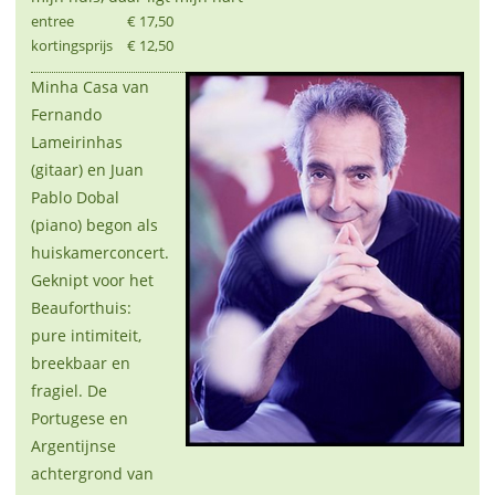
entree
€ 17,50
kortingsprijs
€ 12,50
Minha Casa van
Fernando
Lameirinhas
(gitaar) en Juan
Pablo Dobal
(piano) begon als
huiskamerconcert.
Geknipt voor het
Beauforthuis:
pure intimiteit,
breekbaar en
fragiel. De
Portugese en
Argentijnse
achtergrond van