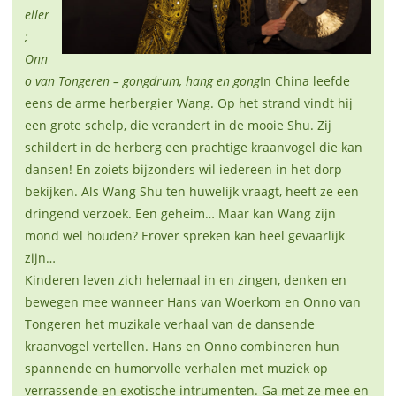
eller
;
Onn
o van Tongeren – gongdrum, hang en gong
In China leefde
eens de arme herbergier Wang. Op het strand vindt hij
een grote schelp, die verandert in de mooie Shu. Zij
schildert in de herberg een prachtige kraanvogel die kan
dansen! En zoiets bijzonders wil iedereen in het dorp
bekijken. Als Wang Shu ten huwelijk vraagt, heeft ze een
dringend verzoek. Een geheim… Maar kan Wang zijn
mond wel houden? Erover spreken kan heel gevaarlijk
zijn…
Kinderen leven zich helemaal in en zingen, denken en
bewegen mee wanneer Hans van Woerkom en Onno van
Tongeren het muzikale verhaal van de dansende
kraanvogel vertellen. Hans en Onno combineren hun
spannende en humorvolle verhalen met muziek op
verrassende en exotische intrumenten. Ga met ze mee en