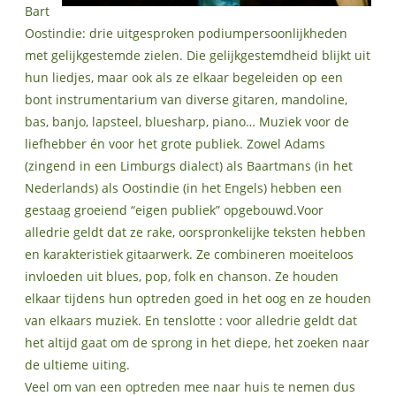
Bart
Oostindie: drie uitgesproken podiumpersoonlijkheden
met gelijkgestemde zielen. Die gelijkgestemdheid blijkt uit
hun liedjes, maar ook als ze elkaar begeleiden op een
bont instrumentarium van diverse gitaren, mandoline,
bas, banjo, lapsteel, bluesharp, piano… Muziek voor de
liefhebber én voor het grote publiek. Zowel Adams
(zingend in een Limburgs dialect) als Baartmans (in het
Nederlands) als Oostindie (in het Engels) hebben een
gestaag groeiend “eigen publiek” opgebouwd.Voor
alledrie geldt dat ze rake, oorspronkelijke teksten hebben
en karakteristiek gitaarwerk. Ze combineren moeiteloos
invloeden uit blues, pop, folk en chanson. Ze houden
elkaar tijdens hun optreden goed in het oog en ze houden
van elkaars muziek. En tenslotte : voor alledrie geldt dat
het altijd gaat om de sprong in het diepe, het zoeken naar
de ultieme uiting.
Veel om van een optreden mee naar huis te nemen dus