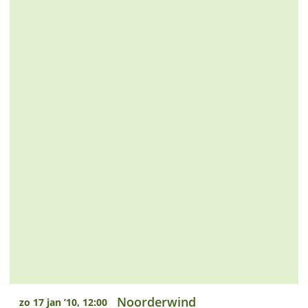
Noorderwind
zo 17 jan ’10, 12:00