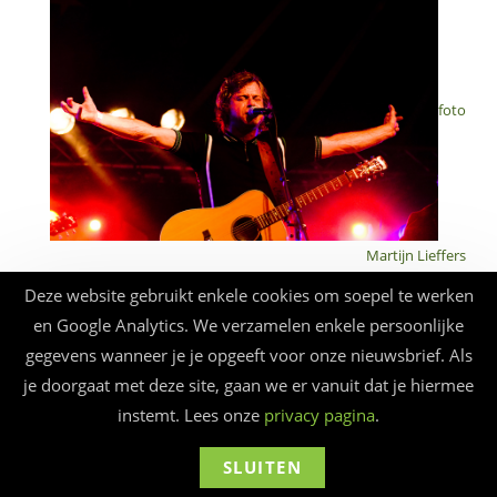
foto
Martijn Lieffers
Deze website gebruikt enkele cookies om soepel te werken
Een aanrader voor wie van Gerard van Maasakkers, Gé
en Google Analytics. We verzamelen enkele persoonlijke
Reinders of Nynke Laverman houdt.
JW (Jan Willem) Roy
gegevens wanneer je je opgeeft voor onze nieuwsbrief. Als
nam twaalf jaar geleden ontslag bij de kippenslachterij
je doorgaat met deze site, gaan we er vanuit dat je hiermee
om fulltime muziek te kunnen maken. Na vier succesvolle
instemt. Lees onze
privacy pagina
.
Engelstalige cd’s en vele optredens in binnen- en
buitenland kwamen er boeiende combinaties met o.a. Ilse
SLUITEN
de Lange, Blof, Guus Meeuwis, Nynke Laverman, Fernando