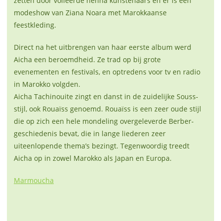
zetten door volleerde henna kunstenaars en er is een
modeshow van Ziana Noara met Marokkaanse
feestkleding.
Direct na het uitbrengen van haar eerste album werd
Aicha een beroemdheid. Ze trad op bij grote
evenementen en festivals, en optredens voor tv en radio
in Marokko volgden.
Aicha Tachinouite zingt en danst in de zuidelijke Souss-
stijl, ook Rouaïss genoemd. Rouaïss is een zeer oude stijl
die op zich een hele mondeling overgeleverde Berber-
geschiedenis bevat, die in lange liederen zeer
uiteenlopende thema’s bezingt. Tegenwoordig treedt
Aicha op in zowel Marokko als Japan en Europa.
Marmoucha