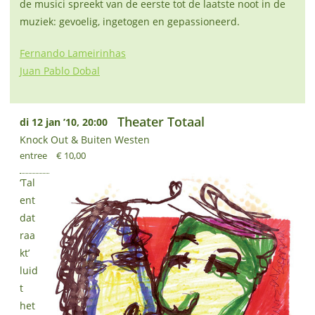
de musici spreekt van de eerste tot de laatste noot in de
muziek: gevoelig, ingetogen en gepassioneerd.
Fernando Lameirinhas
Juan Pablo Dobal
Theater Totaal
di 12 jan ’10, 20:00
Knock Out & Buiten Westen
entree
€ 10,00
‘Tal
ent
dat
raa
kt’
luid
t
het