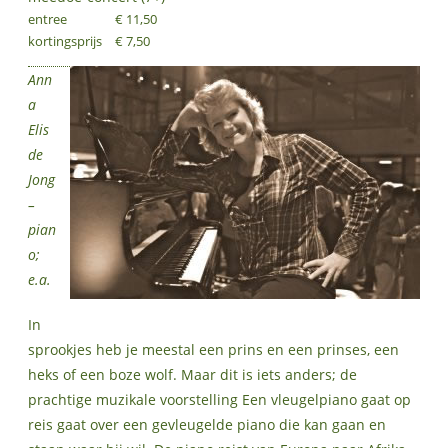
entree
€ 11,50
kortingsprijs
€ 7,50
Ann
a
Elis
de
Jong
–
pian
o;
e.a.
In
sprookjes heb je meestal een prins en een prinses, een
heks of een boze wolf. Maar dit is iets anders; de
prachtige muzikale voorstelling Een vleugelpiano gaat op
reis gaat over een gevleugelde piano die kan gaan en