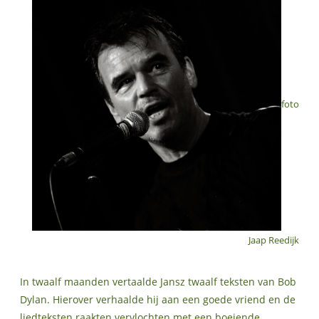
foto
Jaap Reedijk
In twaalf maanden vertaalde Jansz twaalf teksten van Bob
Dylan. Hierover verhaalde hij aan een goede vriend en de
liedteksten raakten vervlochten met een boeiende