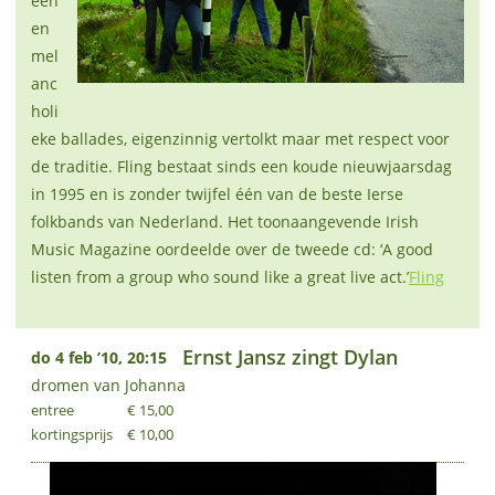
eën
en
mel
anc
holi
eke ballades, eigenzinnig vertolkt maar met respect voor
de traditie. Fling bestaat sinds een koude nieuwjaarsdag
in 1995 en is zonder twijfel één van de beste Ierse
folkbands van Nederland. Het toonaangevende Irish
Music Magazine oordeelde over de tweede cd: ‘A good
listen from a group who sound like a great live act.’
Fling
Ernst Jansz zingt Dylan
do 4 feb ’10, 20:15
dromen van Johanna
entree
€ 15,00
kortingsprijs
€ 10,00