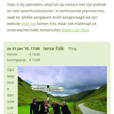
Stips is bij optredens altijd uit op contact met zijn publiek
en veel speel/luisterplezier. In verfrissende pianoversies,
vaak ter plekke aangepast en/of aangevraagd via zijn
website
stips.net
komen hits, maar ook materiaal uit
onverwachte hoek, tevoorschijn.
Robert Jan Stips
Ierse folk
zo 31 jan ’10, 17:00
Fling
entree
€ 16,00
kortingsprijs
€ 13,00
Opz
wep
end
e
dan
sme
lodi