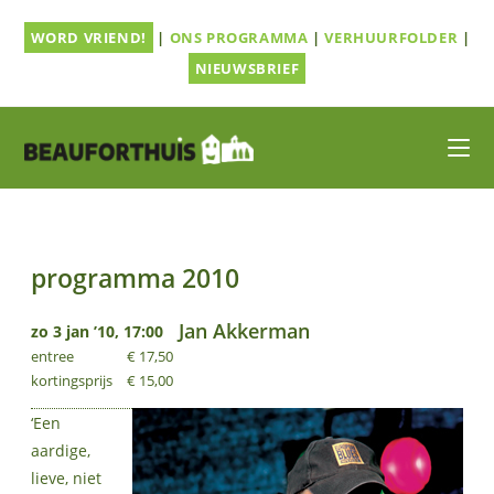
Ga
WORD VRIEND!
|
ONS PROGRAMMA
|
VERHUURFOLDER
|
naar
inhoud
NIEUWSBRIEF
programma 2010
Jan Akkerman
zo 3 jan ’10, 17:00
entree
€ 17,50
kortingsprijs
€ 15,00
‘Een
aardige,
lieve, niet