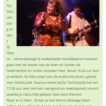
Tac
hino
uite
zan
g en
dan
s
DJ
Hiba
en… henna-tatoeage & modeshow
De marokkaanse vrouwen
gaan met de voeten van de vloer en nemen de
nederlandse en turkse vrouwen mee. Vanaf 16.00 uur ben
je welkom. DJ Hiba zorgt voor de arabische beats, gemixt
met clubmuziek. Daarna neemt Aicha Tachinouite het om
17.00 uur over met een swingend en meeslepend concert,
waarbij je natuurlijk gewoon door kunt dansen!
Maar er is meer. Zo kan je een henna-tatoeage laten