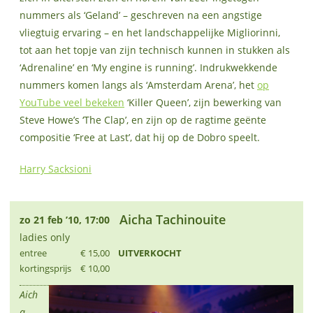
nummers als ‘Geland’ – geschreven na een angstige
vliegtuig ervaring – en het landschappelijke Migliorinni,
tot aan het topje van zijn technisch kunnen in stukken als
‘Adrenaline’ en ‘My engine is running’. Indrukwekkende
nummers komen langs als ‘Amsterdam Arena’, het
op
YouTube veel bekeken
‘Killer Queen’, zijn bewerking van
Steve Howe’s ‘The Clap’, en zijn op de ragtime geënte
compositie ‘Free at Last’, dat hij op de Dobro speelt.
Harry Sacksioni
Aicha Tachinouite
zo 21 feb ’10, 17:00
ladies only
entree
€ 15,00
UITVERKOCHT
kortingsprijs
€ 10,00
Aich
a