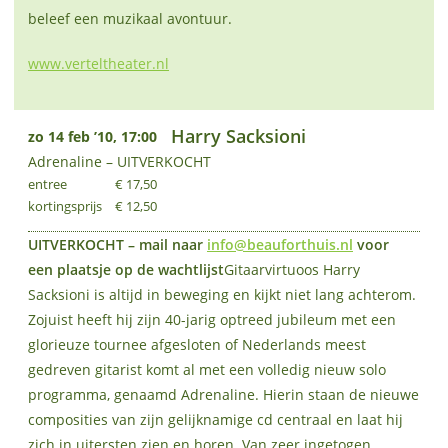
beleef een muzikaal avontuur.
www.verteltheater.nl
Harry Sacksioni
zo 14 feb ’10, 17:00
Adrenaline – UITVERKOCHT
entree
€ 17,50
kortingsprijs
€ 12,50
UITVERKOCHT – mail naar
info@beauforthuis.nl
voor
een plaatsje op de wachtlijst
Gitaarvirtuoos Harry
Sacksioni is altijd in beweging en kijkt niet lang achterom.
Zojuist heeft hij zijn 40-jarig optreed jubileum met een
glorieuze tournee afgesloten of Nederlands meest
gedreven gitarist komt al met een volledig nieuw solo
programma, genaamd Adrenaline. Hierin staan de nieuwe
composities van zijn gelijknamige cd centraal en laat hij
zich in uitersten zien en horen. Van zeer ingetogen