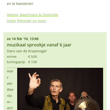
en te koesteren!
Adams, Baartmans & Oostindie
liedje ‘Ribjeske’ en meer
zo 14 feb ’10, 13:00
muzikaal sprookje vanaf 6 jaar
Dans van de Kraanvogel
entree
€ 9,00
kortingsprijs
€ 7,00
Han
s
van
Woe
rko
m –
vert