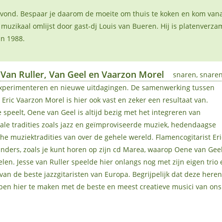
avond. Bespaar je daarom de moeite om thuis te koken en kom van
muzikaal omlijst door gast-dj Louis van Bueren. Hij is platenverza
in 1988.
 Van Ruller, Van Geel en Vaarzon Morel
snaren, snare
experimenteren en nieuwe uitdagingen. De samenwerking tussen
 Eric Vaarzon Morel is hier ook vast en zeker een resultaat van.
ie speelt, Oene van Geel is altijd bezig met het integreren van
ale tradities zoals jazz en geïmproviseerde muziek, hedendaagse
he muziektradities van over de gehele wereld. Flamencogitarist Eri
anders, zoals je kunt horen op zijn cd Marea, waarop Oene van Gee
elen. Jesse van Ruller speelde hier onlangs nog met zijn eigen trio 
an de beste jazzgitaristen van Europa. Begrijpelijk dat deze heren
bben hier te maken met de beste en meest creatieve musici van ons