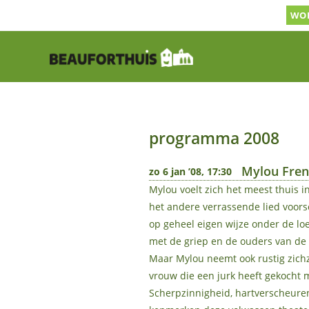
Ga
WOR
naar
inhoud
programma 2008
Mylou Fre
zo 6 jan ’08, 17:30
Mylou voelt zich het meest thuis i
het andere verrassende lied voor
op geheel eigen wijze onder de l
met de griep en de ouders van de
Maar Mylou neemt ook rustig zichze
vrouw die een jurk heeft gekocht m
Scherpzinnigheid, hartverscheure