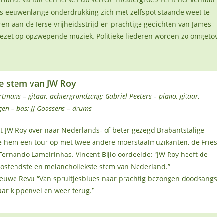
ks eeuwenlange onderdrukking zich met zelfspot staande weet te
en aan de Ierse vrijheidsstrijd en prachtige gedichten van James
 gezet op opzwepende muziek. Politieke liederen worden zo omgetov
e stem van JW Roy
rtmans – gitaar, achtergrondzang; Gabriël Peeters – piano, gitaar,
en – bas; JJ Goossens – drums
 JW Roy over naar Nederlands- of beter gezegd Brabantstalige
de hem een tour op met twee andere moerstaalmuzikanten, de Frie
rnando Lameirinhas. Vincent Bijlo oordeelde: “JW Roy heeft de
oostendste en melancholiekste stem van Nederland.”
ieuwe Revu “Van spruitjesblues naar prachtig bezongen doodsangst
ar kippenvel en weer terug.”