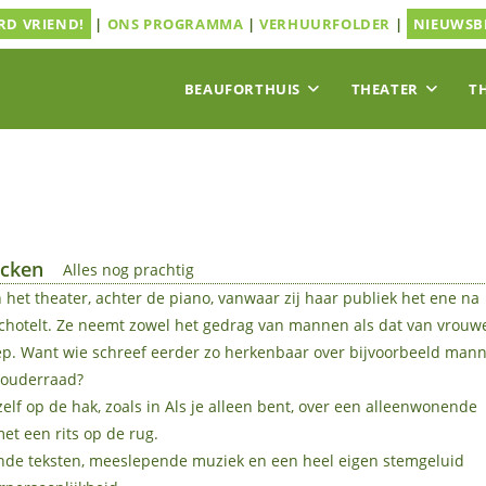
D VRIEND!
|
ONS PROGRAMMA
|
VERHUURFOLDER
|
NIEUWSB
BEAUFORTHUIS
THEATER
T
ncken
Alles nog prachtig
n het theater, achter de piano, vanwaar zij haar publiek het ene na
schotelt. Ze neemt zowel het gedrag van mannen als dat van vrouw
oep. Want wie schreef eerder zo herkenbaar over bijvoorbeeld man
 ouderraad?
lf op de hak, zoals in Als je alleen bent, over een alleenwonende
et een rits op de rug.
nde teksten, meeslepende muziek en een heel eigen stemgeluid