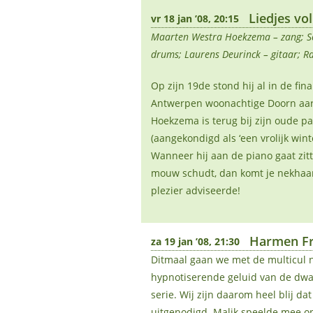
Liedjes vol
vr 18 jan ’08, 20:15
Maarten Westra Hoekzema – zang; Se
drums; Laurens Deurinck – gitaar; R
Op zijn 19de stond hij al in de fin
Antwerpen woonachtige Doorn aar
Hoekzema is terug bij zijn oude pa
(aangekondigd als ‘een vrolijk winte
Wanneer hij aan de piano gaat zitten
mouw schudt, dan komt je nekhaa
plezier adviseerde!
Harmen Fr
za 19 jan ’08, 21:30
Ditmaal gaan we met de multicul n
hypnotiserende geluid van de dwar
serie. Wij zijn daarom heel blij d
uitgenodigd. Malik speelde mee op