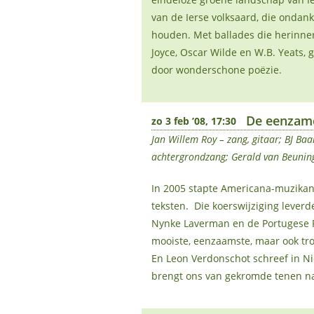
van de Ierse volksaard, die ondan
houden. Met ballades die herinner
Joyce, Oscar Wilde en W.B. Yeats,
door wonderschone poëzie.
De eenzam
zo 3 feb ’08, 17:30
Jan Willem Roy – zang, gitaar; BJ Baa
achtergrondzang; Gerald van Beuning
In 2005 stapte Americana-muzikant
teksten. Die koerswijziging lever
Nynke Laverman en de Portugese Fe
mooiste, eenzaamste, maar ook tr
En Leon Verdonschot schreef in N
brengt ons van gekromde tenen na