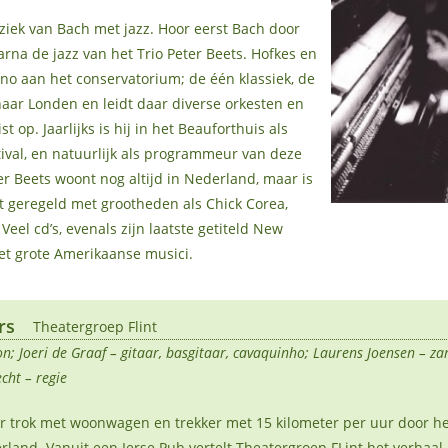
uziek van Bach met jazz. Hoor eerst Bach door
rna de jazz van het Trio Peter Beets. Hofkes en
ano aan het conservatorium; de één klassiek, de
naar Londen en leidt daar diverse orkesten en
t op. Jaarlijks is hij in het Beauforthuis als
stival, en natuurlijk als programmeur van deze
ter Beets woont nog altijd in Nederland, maar is
t geregeld met grootheden als Chick Corea,
eel cd’s, evenals zijn laatste getiteld New
et grote Amerikaanse musici.
rs
Theatergroep Flint
eon; Joeri de Graaf – gitaar, basgitaar, cavaquinho; Laurens Joensen – za
cht – regie
ier trok met woonwagen en trekker met 15 kilometer per uur door he
land. Vanuit een Ierse Pub vertelt Theatergroep FLint het verhaal