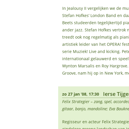
In Jealousy II vergelijken we de m
Stefan Hofkes’ London Band en daa
Beets studeerden tegelijkertijd pi
ander jazz. Stefan Hofkes vertrok 
treedt ook nog regelmatig als pianis
artistiek leider van het OPERA! fe
serie Muziek! Live and kicking. Pe
internationaal gelauwerd en speel
Wynton Marsalis en Roy Hargrove. V
Groove, nam hij op in New York, m
Ierse Tijge
zo 27 jan ’08, 17:30
Felix Strategier – zang, spel, accord
gitaar, banjo, mandoline; Eva Baukne
Regisseur en acteur Felix Strateg
eindeloze groene landschap van Ier