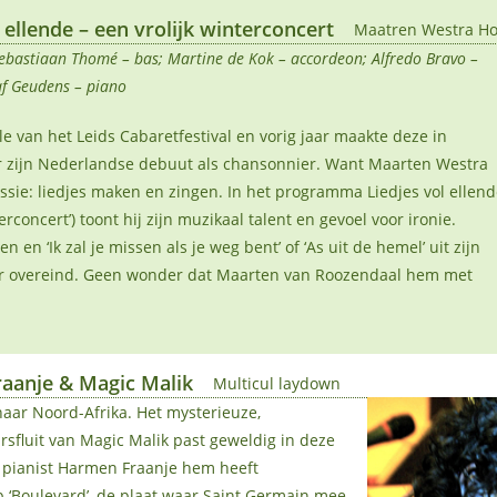
 ellende – een vrolijk winterconcert
Maatren Westra H
bastiaan Thomé – bas; Martine de Kok – accordeon; Alfredo Bravo –
af Geudens – piano
ale van het Leids Cabaretfestival en vorig jaar maakte deze in
 zijn Nederlandse debuut als chansonnier. Want Maarten Westra
ssie: liedjes maken en zingen. In het programma Liedjes vol ellend
rconcert’) toont hij zijn muzikaal talent en gevoel voor ironie.
 en ‘Ik zal je missen als je weg bent’ of ‘As uit de hemel’ uit zijn
r overeind. Geen wonder dat Maarten van Roozendaal hem met
aanje & Magic Malik
Multicul laydown
aar Noord-Afrika. Het mysterieuze,
sfluit van Magic Malik past geweldig in deze
at pianist Harmen Fraanje hem heeft
 ‘Boulevard’, de plaat waar Saint Germain mee