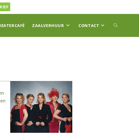
RIEF
TOGGLE
HEATERCAFÉ
ZAALVERHUUR
CONTACT
SITE
ZOEKEN
en
nen