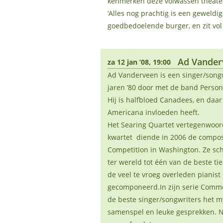
kenmerken deze volwassen theater
‘Alles nog prachtig is een geweldi
goedbedoelende burger, en zit vol z
Ad Vander
za 12 jan ’08, 19:00
Ad Vanderveen is een singer/songw
jaren ’80 door met de band Personn
Hij is halfbloed Canadees, en daar
Americana invloeden heeft.
Het Searing Quartet vertegenwoor
kwartet diende in 2006 de composit
Competition in Washington. Ze sch
ter wereld tot één van de beste ti
de veel te vroeg overleden pianist
gecomponeerd.In zijn serie Comm
de beste singer/songwriters het m
samenspel en leuke gesprekken. Na