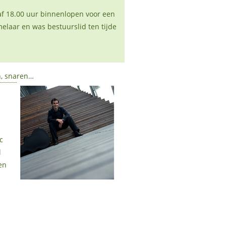
af 18.00 uur binnenlopen voor een
melaar en was bestuurslid ten tijde
n, snaren…
c
l
en