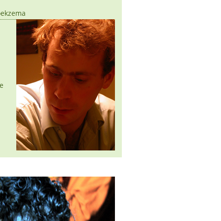
oekzema
e