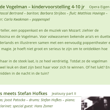
de Vogelman – kindervoorstelling 4-10 jr
Opera Eigen
cal Bertrand – bariton; Barbara Strijbos – fluit; Matthias Havinga –
ler; Carla Kwakman – poppenspel
rteller, een poppenkast en de muziek van Mozart: ziehier de
osina en de Vogelman. Voor volwassenen bekende aria’s en duett
Nederlands en illustreren samen met een eenvoudig poppentheater 
magie. Je hoeft niet groot en serieus te zijn om te ontdekken hoe
haar in de steek laat, is ze heel verdrietig. Totdat ze de vogelman
wel leuk en doet zijn best haar voor zich te winnen. Of het lukt? En
idden in de nacht in de tuin?
ts meets Stefan Hofkes
Jealousy part II
as; Joost Patocka – drums; Stefan Hofkes – piano;
klarinet; special guest: Hans Zomer