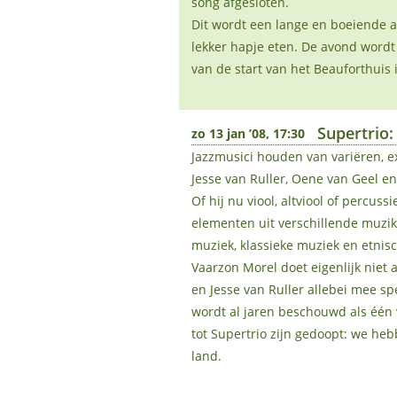
song afgesloten.
Dit wordt een lange en boeiende 
lekker hapje eten. De avond wordt 
van de start van het Beauforthuis 
Supertrio:
zo 13 jan ’08, 17:30
Jazzmusici houden van variëren, 
Jesse van Ruller, Oene van Geel en
Of hij nu viool, altviool of percuss
elementen uit verschillende muzik
muziek, klassieke muziek en etnisc
Vaarzon Morel doet eigenlijk niet 
en Jesse van Ruller allebei mee sp
wordt al jaren beschouwd als één v
tot Supertrio zijn gedoopt: we he
land.