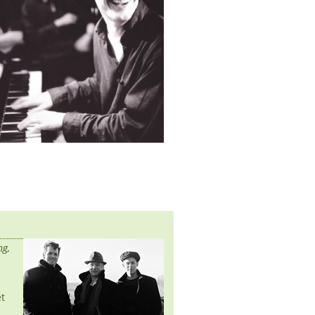
ng,
t