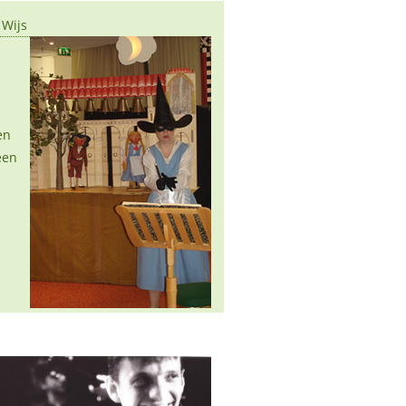
 Wijs
en
een